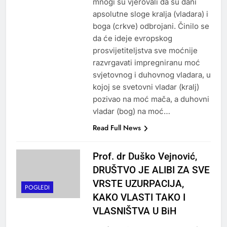
mnogi su vjerovali da su dani
apsolutne sloge kralja (vladara) i
boga (crkve) odbrojani. Činilo se
da će ideje evropskog
prosvijetiteljstva sve moćnije
razvrgavati impregniranu moć
svjetovnog i duhovnog vladara, u
kojoj se svetovni vladar (kralj)
pozivao na moć mača, a duhovni
vladar (bog) na moć…
Read Full News
Prof. dr Duško Vejnović,
DRUŠTVO JE ALIBI ZA SVE
VRSTE UZURPACIJA,
POGLEDI
KAKO VLASTI TAKO I
VLASNIŠTVA U BiH