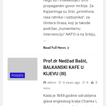
nego su i intelektualci širili
propagandni govor mržnje. Za
Kajzerlinga su Srbi „primitivna
rasa ratnika i razbojnika“, za
Gintera Grasa, koji je takođe
podržao „humanitarnu
intervenciju“ NATO-a na Srbiju,
…
Read Full News
Prof.dr Nedžad Bašić,
BALKANSKI KAFE U
KIJEVU (III)
POGLEDI
admin
4 years ago
4
2
mins
Kada je 1649.godine odrubljena
glava engleskog kralja Charles I,