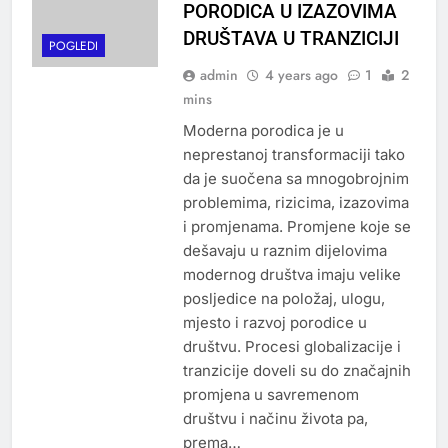
PORODICA U IZAZOVIMA
DRUŠTAVA U TRANZICIJI
POGLEDI
admin
4 years ago
1
2
mins
Moderna porodica je u
neprestanoj transformaciji tako
da je suočena sa mnogobrojnim
problemima, rizicima, izazovima
i promjenama. Promjene koje se
dešavaju u raznim dijelovima
modernog društva imaju velike
posljedice na položaj, ulogu,
mjesto i razvoj porodice u
društvu. Procesi globalizacije i
tranzicije doveli su do značajnih
promjena u savremenom
društvu i načinu života pa,
prema…