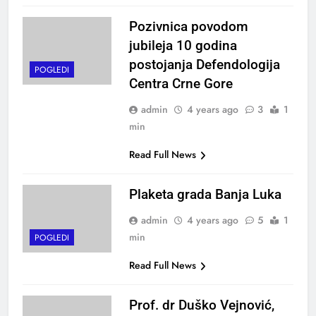
Pozivnica povodom
jubileja 10 godina
postojanja Defendologija
POGLEDI
Centra Crne Gore
admin
4 years ago
3
1
min
Read Full News
Plaketa grada Banja Luka
admin
4 years ago
5
1
min
POGLEDI
Read Full News
Prof. dr Duško Vejnović,