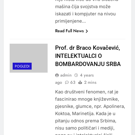
mašina čija svojstva može
iskazati i kompjuter na nivou
primijenjene…
Read Full News
Prof. dr Braco Kovačević,
INTELEKTUALCI O
BOMBARDOVANJU SRBA
POGLEDI
admin
4 years
ago
63
2 mins
Kao društveni fenomen, rat je
fascinirao mnoge književnike,
pjesnike, glumce, npr. Apolinera,
Koktoa, Marinetija. Kada je u
pitanju odnos prema Srbima,
nisu samo političari i mediji,