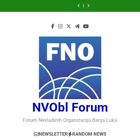
Prof.dr
Prof.dr
Skip
Bašić,
Bojan
Bojan
Bojanić,
Bašić,
Bojan
Bojan
Vaso
Nedžad
KAKO
Macuh,
Macuh,
MOGU
KAKO
Macuh,
Macuh,
Bojanić,
Bašić,
to
RAZUMJETI
Maribor,
Maribor,
LI
RAZUMJETI
Maribor,
Maribor,
MOGU
KAKO
content
AUTORITARNO
POLITIČKA
POČELO
KOMPJUTERI
AUTORITARNO
POLITIČKA
POČELO
LI
RAZUMJETI
LUDILO
KRIZA
OBILJEŽAVANJE
POSTATI
LUDILO
KRIZA
OBILJEŽAVANJE
KOMPJUTERI
AUTORITARNO
U
30
INTELIGENTNI
U
30
POSTATI
LUDILO
SLOVENAČKOM
GODINA
SLOVENAČKOM
GODINA
INTELIGENTNI
PARLAMENTU
USPJEŠNOG
PARLAMENTU
USPJEŠNOG
RADA
RADA
I
I
RAZVOJA
RAZVOJA
DEFENDOLOGIJE
DEFENDOLOGIJE
–
–
POGLED
POGLED
IZ
IZ
SLOVENIJE
SLOVENIJE
NVObl Forum
Forum Nevladinih Organizacija Banja Luka
NEWSLETTER
RANDOM NEWS