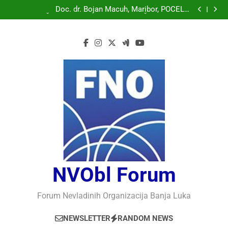
Doc. dr. Bojan Macuh, Maribor, POLITIČKA KRIZA U
SLOVENAČKOM PARLAMENTU
Doc. dr. Bojan Macuh, Maribor, POČELO
OBILJEŽAVANJE 30 GODINA USPJEŠNOG RADA I
Prof.dr Vaso Bojanić, MOGU LI KOMPJUTERI POSTATI
RAZVOJA DEFENDOLOGIJE – POGLED IZ SLOVENIJE
INTELIGENTNI
Prof.dr Nedžad Bašić, KAKO RAZUMJETI
AUTORITARNO LUDILO
Doc. dr. Bojan Macuh, Maribor, POLITIČKA KRIZA U
SLOVENAČKOM PARLAMENTU
Doc. dr. Bojan Macuh, Maribor, POČELO
OBILJEŽAVANJE 30 GODINA USPJEŠNOG RADA I
Prof.dr Vaso Bojanić, MOGU LI KOMPJUTERI POSTATI
RAZVOJA DEFENDOLOGIJE – POGLED IZ SLOVENIJE
INTELIGENTNI
Prof.dr Nedžad Bašić, KAKO RAZUMJETI
AUTORITARNO LUDILO
NVObl Forum
Forum Nevladinih Organizacija Banja Luka
NEWSLETTER
RANDOM NEWS