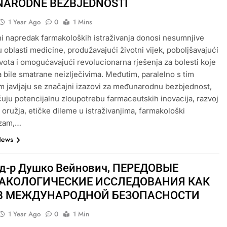
ARODNE BEZBJEDNOSTI
1 Year Ago
0
1 Mins
 napredak farmakoloških istraživanja donosi nesumnjive
u oblasti medicine, produžavajući životni vijek, poboljšavajući
života i omogućavajući revolucionarna rješenja za bolesti koje
 bile smatrane neizlječivima. Međutim, paralelno s tim
 javljaju se značajni izazovi za međunarodnu bezbjednost,
učuju potencijalnu zloupotrebu farmaceutskih inovacija, razvoj
 oružja, etičke dileme u istraživanjima, farmakološki
izam,…
News
 д-р Душко Вейнович, ПЕРЕДОВЫЕ
АКОЛОГИЧЕСКИЕ ИССЛЕДОВАНИЯ КАК
В МЕЖДУНАРОДНОЙ БЕЗОПАСНОСТИ
1 Year Ago
0
1 Min