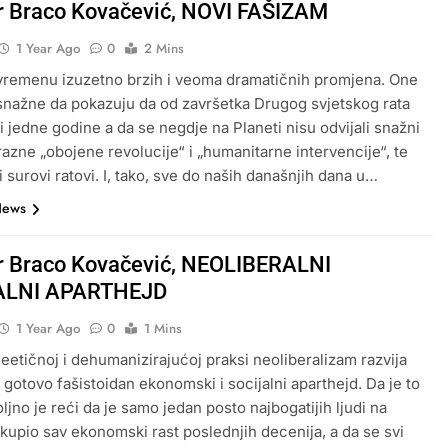
dr Braco Kovačević, NOVI FAŠIZAM
1 Year Ago
0
2 Mins
vremenu izuzetno brzih i veoma dramatičnih promjena. One
 snažne da pokazuju da od završetka Drugog svjetskog rata
ni jedne godine a da se negdje na Planeti nisu odvijali snažni
 razne „obojene revolucije“ i „humanitarne intervencije“, te
 i surovi ratovi. I, tako, sve do naših današnjih dana u…
News
dr Braco Kovačević, NEOLIBERALNI
ALNI APARTHEJD
1 Year Ago
0
1 Mins
neetičnoj i dehumanizirajućoj praksi neoliberalizam razvija
, gotovo fašistoidan ekonomski i socijalni aparthejd. Da je to
ljno je reći da je samo jedan posto najbogatijih ljudi na
okupio sav ekonomski rast poslednjih decenija, a da se svi