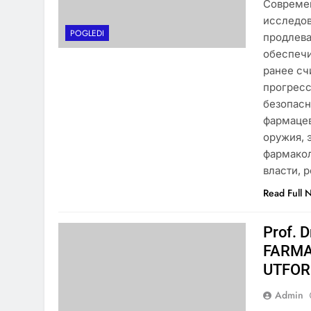
Современ
исследо
POGLEDI
продлева
обеспечи
ранее сч
прогресс
безопасн
фармацев
оружия, 
фармако
власти, 
Read Full 
Prof. 
FARMA
UTFOR
Admin