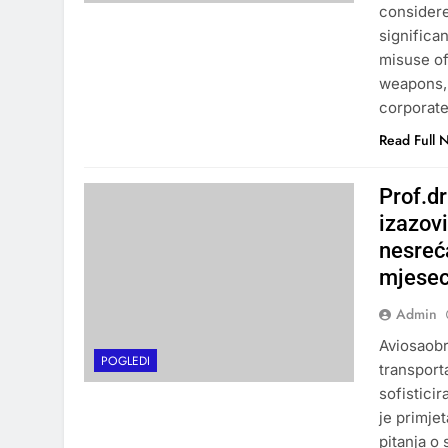
considere
significan
misuse of
weapons, 
corporat
Read Full 
Prof.d
izazov
nesreća
mjesec
Admin
Aviosaobra
POGLEDI
transport
sofistici
je primjet
pitanja o