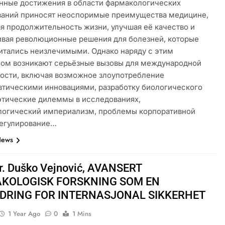
ные достижения в области фармакологических
ваний приносят неоспоримые преимущества медицине,
я продолжительность жизни, улучшая её качество и
вая революционные решения для болезней, которые
итались неизлечимыми. Однако наряду с этим
ом возникают серьёзные вызовы для международной
ости, включая возможное злоупотребление
тическими инновациями, разработку биологического
этические дилеммы в исследованиях,
логический империализм, проблемы корпоративной
регулирование…
News
Dr. Duško Vejnović, AVANSERT
KOLOGISK FORSKNING SOM EN
DRING FOR INTERNASJONAL SIKKERHET
1 Year Ago
0
1 Mins