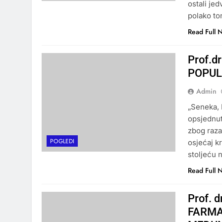
ostali jed
polako to
Read Full 
Prof.d
POPUL
Admin
„Seneka, P
opsjednut
zbog razar
POGLEDI
osjećaj k
stoljeću 
Read Full 
Prof. 
FARMA