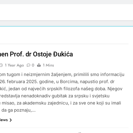
en Prof. dr Ostoje Đukića
1 Year Ago
0
1 Mins
m tugom i neizmjernim žaljenjem, primilili smo informaciju
 26. februara 2025. godine, u Borcima, napustio prof. dr
kić, jedan od najvećih srpskih filozofa našeg doba. Njegov
redstavlja nenadoknadiv gubitak za srpsku i svjetsku
u misao, za akademsku zajednicu, i za sve one koji su imali
ju da ga poznaju,…
News