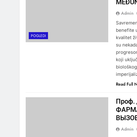
MEĐUN
Admin
Savremeni
benefite 
POGLEDI
kvalitet 
su nekada
progresom
koji uklj
biološkog
imperijal
Read Full 
Проф.
ФАРМ
ВЫЗО
Admin