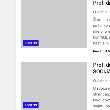
Prof. 
Admin
Živimo u 
su toliko
nije bilo 
konflikti,
bestijalni
POGLEDI
Read Full 
Prof. 
SOCIJ
Admin
U svojoj 
stravičan
tako, dovo
POGLEDI
svijetu p