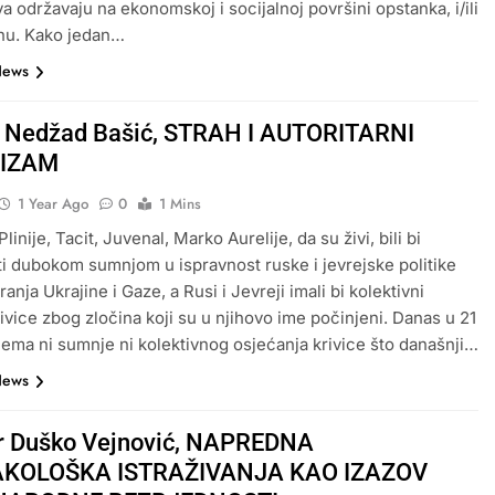
va održavaju na ekonomskoj i socijalnoj površini opstanka, i/ili
nu. Kako jedan…
News
r Nedžad Bašić, STRAH I AUTORITARNI
IZAM
1 Year Ago
0
1 Mins
linije, Tacit, Juvenal, Marko Aurelije, da su živi, bili bi
i dubokom sumnjom u ispravnost ruske i jevrejske politike
anja Ukrajine i Gaze, a Rusi i Jevreji imali bi kolektivni
rivice zbog zločina koji su u njihovo ime počinjeni. Danas u 21
nema ni sumnje ni kolektivnog osjećanja krivice što današnji…
News
dr Duško Vejnović, NAPREDNA
KOLOŠKA ISTRAŽIVANJA KAO IZAZOV