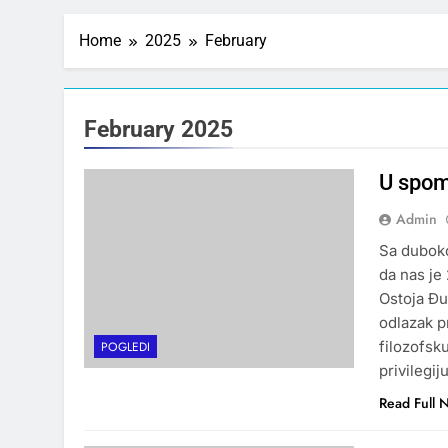
Home
2025
February
February 2025
U spom
Admin
Sa duboko
da nas je
Ostoja Đu
odlazak p
filozofsk
POGLEDI
privilegi
Read Full 