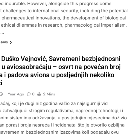
d incurable. However, alongside this progress come
t challenges to international security, including the potential
 pharmaceutical innovations, the development of biological
ethical dilemmas in research, pharmacological imperialism,
e…
News
r Duško Vejnović, Savremeni bezbjednosni
i u aviosaobraćaju – osvrt na povećan broj
 i padova aviona u posljednjih nekoliko
i
1 Year Ago
0
2 Mins
ćaj, koji je dugi niz godina važio za najsigurniji vid
a zahvaljujući strogim regulativama, naprednoj tehnologiji i
ranim sistemima održavanja, u posljednjim mjesecima doživio
an porast broja nesreća i incidenata, što je otvorilo ozbiljna
 savremenim bezbjednosnim izazovima koji pogađaju ovu