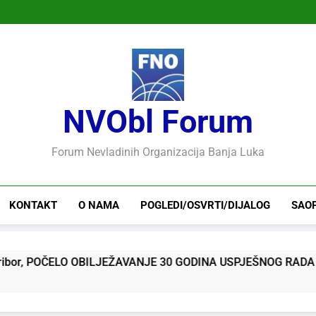
NVObl Forum
Forum Nevladinih Organizacija Banja Luka
KONTAKT
O NAMA
POGLEDI/OSVRTI/DIJALOG
SAO
 POČELO OBILJEŽAVANJE 30 GODINA USPJEŠNOG RADA I RAZVO