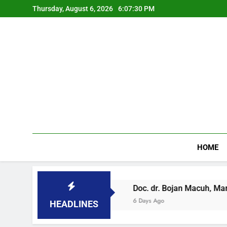
Skip
Thursday, August 6, 2026
6:07:30 PM
to
content
HOME
NAČKOM PARLAMENTU
Doc. dr. Bojan Macuh, Maribor,
6 Days Ago
HEADLINES