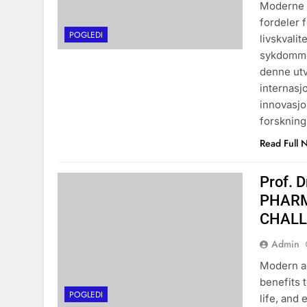
Moderne f
fordeler 
POGLEDI
livskvali
sykdommer
denne utv
internasj
innovasjo
forskning
Read Full 
Prof. 
PHARM
CHALL
Admin
Modern a
benefits 
POGLEDI
life, and