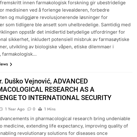
remskritt innen farmakologisk forskning gir ubestridelige
for medisinen ved å forlenge levealderen, forbedre
teten og muliggjøre revolusjonerende løsninger for
 som tidligere ble ansett som uhelbredelige. Samtidig med
iklingen oppstår det imidlertid betydelige utfordringer for
onal sikkerhet, inkludert potensiell misbruk av farmasøytiske
ner, utvikling av biologiske våpen, etiske dilemmaer i
, farmakologisk…
News
Dr. Duško Vejnović, ADVANCED
ACOLOGICAL RESEARCH AS A
ENGE TO INTERNATIONAL SECURITY
1 Year Ago
0
1 Mins
dvancements in pharmacological research bring undeniable
to medicine, extending life expectancy, improving quality of
 enabling revolutionary solutions for diseases once