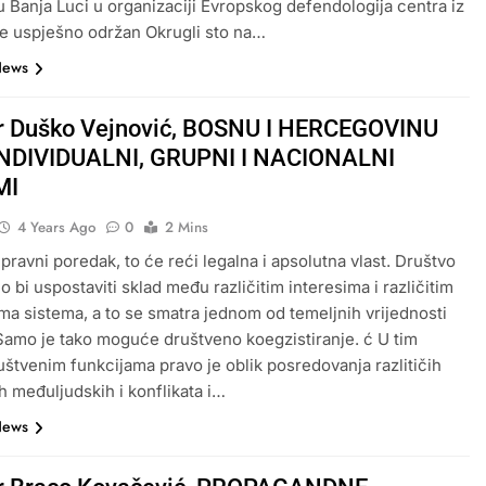
u Banja Luci u organizaciji Evropskog defendologija centra iz
e uspješno održan Okrugli sto na…
News
dr Duško Vejnović, BOSNU I HERCEGOVINU
NDIVIDUALNI, GRUPNI I NACIONALNI
MI
4 Years Ago
0
2 Mins
 pravni poredak, to će reći legalna i apsolutna vlast. Društvo
o bi uspostaviti sklad među različitim interesima i različitim
a sistema, a to se smatra jednom od temeljnih vrijednosti
Samo je tako moguće društveno koegzistiranje. ć U tim
uštvenim funkcijama pravo je oblik posredovanja razlitičih
h međuljudskih i konflikata i…
News