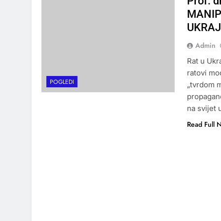
Prof. 
MANIP
UKRAJ
Admin
Rat u Ukra
ratovi mo
POGLEDI
„tvrdom m
propagand
na svijet 
Read Full 