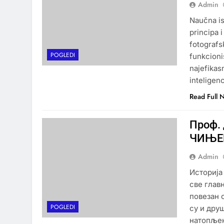
Admin
Naučna is
principa i
fotografs
POGLEDI
funkcioni
najefikas
inteligenc
Read Full 
Проф.
ЧИЊЕ
Admin
Историја
све глав
повезан 
POGLEDI
су и дру
натопљен