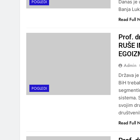
Danas je 
POGLEDI
Banja Luk
Read Full 
Prof. 
RUŠE I
EGOIZ
Admin
Država je
BiH trebal
POGLEDI
segmentim
sistema. 
svojim dr
društveni
Read Full 