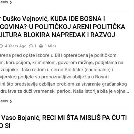
News
dr Duško Vejnović, KUDA IDE BOSNA I
GOVINA?-U POLITIČKOJ ARENI POLITIČKA
KULTURA BLOKIRA NAPREDAK I RAZVOJ
4 Years Ago
1
1 Mins
 arena pred opšte izbore u BiH opterećena je političkom
m, korupcijom, kriminalom, govorom mržnje, podjelama na
 izdajnike i tako redom u nered.Političke (nacionalne) i
vjerske) podjele su prepoznatljiva obilježja u Bosni i
ni što predstavlja ozbiljan problem za stvaranje građanskog
 društva za duži vremenski period. Naša istorija bila je vojna…
News
r Vaso Bojanić, RECI MI ŠTA MISLIŠ PA ĆU TI
O SI