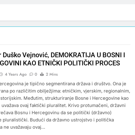
dr Duško Vejnović, DEMOKRATIJA U BOSNI I
GOVINI KAO ETNIČKI POLITIČKI PROCES
4 Years Ago
0
2 Mins
ercegovina je tipično segmentirana država i društvo. Ona je
ana po različitim obilježjima: etničkim, vjerskim, regionalnim,
istorijskim. Međutim, strukturiranje Bosne i Hercegovine kao
 uvažava ovaj faktički pluralitet. Krivo protumačeni, državni
rečava Bosnu i Hercegovinu da se politički (državno)
 pluralistički. Budući da državno ustrojstvo i politička
ija ne uvažavaju ovaj…