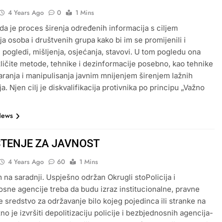
4 Years Ago
0
1 Mins
a je proces širenja određenih informacija s ciljem
ja osoba i društvenih grupa kako bi im se promijenili i
 pogledi, mišljenja, osjećanja, stavovi. U tom pogledu ona
azličite metode, tehnike i dezinformacije posebno, kao tehnike
varanja i manipulisanja javnim mnijenjem širenjem lažnih
a. Njen cilj je diskvalifikacija protivnika po principu „Važno
News
TENJE ZA JAVNOST
4 Years Ago
60
1 Mins
 na saradnji. Uspješno održan Okrugli stoPolicija i
sne agencije treba da budu izraz institucionalne, pravne
ne sredstvo za održavanje bilo kojeg pojedinca ili stranke na
no je izvršiti depolitizaciju policije i bezbjednosnih agencija-