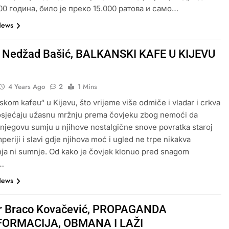
00 година, било је преко 15.000 ратова и само…
News
r Nedžad Bašić, BALKANSKI KAFE U KIJEVU
4 Years Ago
2
1 Mins
skom kafeu“ u Kijevu, što vrijeme više odmiče i vladar i crkva
osjećaju užasnu mržnju prema čovjeku zbog nemoći da
njegovu sumju u njihove nostalgične snove povratka staroj
periji i slavi gdje njihova moć i ugled ne trpe nikakva
ja ni sumnje. Od kako je čovjek klonuo pred snagom
a…
News
dr Braco Kovačević, PROPAGANDA
FORMACIJA, OBMANA I LAŽI