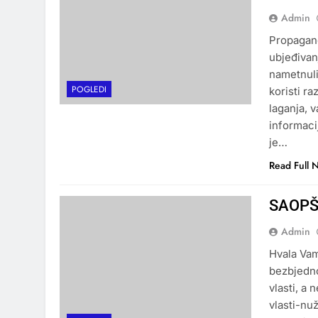
Admin
Propagand
ubjeđivan
nametnuli
POGLEDI
koristi r
laganja, 
informacij
je…
Read Full 
SAOPŠ
Admin
Hvala Vam
bezbjedno
vlasti, a 
vlasti-nuž