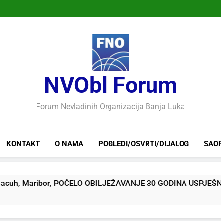
NVObl Forum
Forum Nevladinih Organizacija Banja Luka
KONTAKT
O NAMA
POGLEDI/OSVRTI/DIJALOG
SAO
aribor, POČELO OBILJEŽAVANJE 30 GODINA USPJEŠNOG RADA 