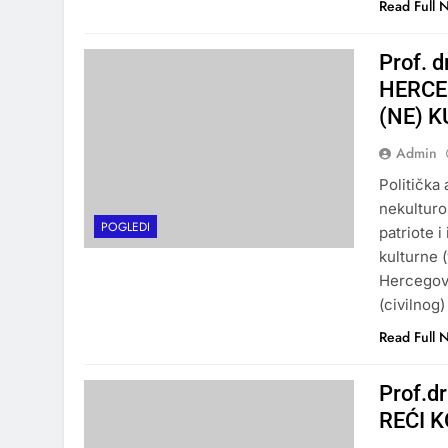
Read Full 
Prof. 
HERCE
(NE) 
Admin
Politička
nekulturo
POGLEDI
patriote i
kulturne (
Hercegovi
(civilnog)
Read Full 
Prof.d
REĆI K