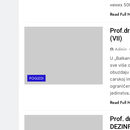
неких 50
Read Full 
Prof.d
(VII)
Admin
U „Balkan
sve više 
obuzdaju 
POGLEDI
carskoj im
ograničen
jedinstv
Read Full 
Prof. 
DEZIN