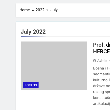
Home
2022
July
July 2022
Prof. 
HERCE
Admin
Bosna i H
segmentir
kulturno-
POGLEDI
države ne
razlog sp
konstituše
artikulac