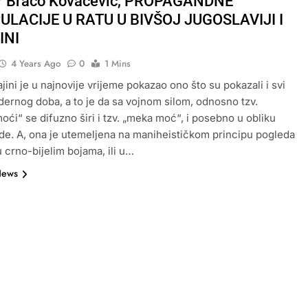
dr Braco Kovačević, PROPAGANDNE
ULACIJE U RATU U BIVŠOJ JUGOSLAVIJI I
INI
4 Years Ago
0
1 Mins
jini je u najnovije vrijeme pokazao ono što su pokazali i svi
dernog doba, a to je da sa vojnom silom, odnosno tzv.
oći“ se difuzno širi i tzv. „meka moć“, i posebno u obliku
e. A, ona je utemeljena na maniheističkom principu pogleda
u crno-bijelim bojama, ili u…
News