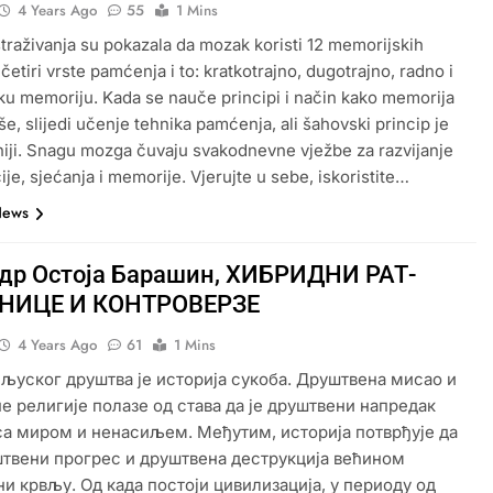
4 Years Ago
55
1 Mins
traživanja su pokazala da mozak koristi 12 memorijskih
 četiri vrste pamćenja i to: kratkotrajno, dugotrajno, radno i
ku memoriju. Kada se nauče principi i način kako memorija
še, slijedi učenje tehnika pamćenja, ali šahovski princip je
niji. Snagu mozga čuvaju svakodnevne vježbe za razvijanje
ije, sjećanja i memorije. Vjerujte u sebe, iskoristite…
News
 др Остоја Барашин, ХИБРИДНИ РАТ-
НИЦЕ И КОНТРОВЕРЗЕ
4 Years Ago
61
1 Mins
 љуског друштва је историја сукоба. Друштвена мисао и
не религије полазе од става да је друштвени напредак
са миром и ненасиљем. Међутим, историја потврђује да
штвени прогрес и друштвена деструкција већином
и крвљу. Од када постоји цивилизација, у периоду од