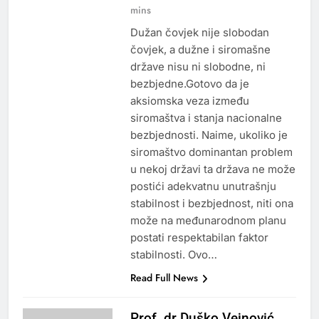
mins
Dužan čovjek nije slobodan
čovjek, a dužne i siromašne
države nisu ni slobodne, ni
bezbjedne.Gotovo da je
aksiomska veza između
siromaštva i stanja nacionalne
bezbjednosti. Naime, ukoliko je
siromaštvo dominantan problem
u nekoj državi ta država ne može
postići adekvatnu unutrašnju
stabilnost i bezbjednost, niti ona
može na međunarodnom planu
postati respektabilan faktor
stabilnosti. Ovo…
Read Full News
Prof. dr Duško Vejnović,