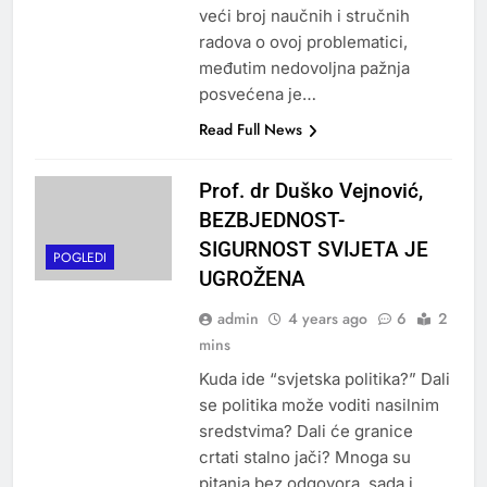
veći broj naučnih i stručnih
radova o ovoj problematici,
međutim nedovoljna pažnja
posvećena je…
Read Full News
Prof. dr Duško Vejnović,
BEZBJEDNOST-
SIGURNOST SVIJETA JE
POGLEDI
UGROŽENA
admin
4 years ago
6
2
mins
Kuda ide “svjetska politika?” Dali
se politika može voditi nasilnim
sredstvima? Dali će granice
crtati stalno jači? Mnoga su
pitanja bez odgovora, sada i