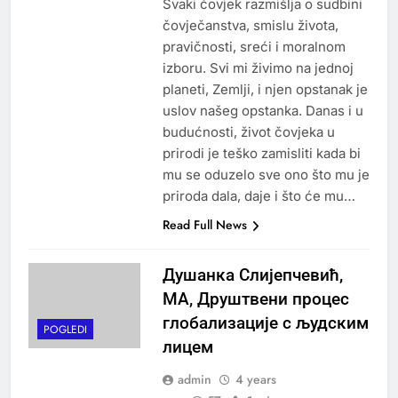
Svaki čovjek razmišlja o sudbini
čovječanstva, smislu života,
pravičnosti, sreći i moralnom
izboru. Svi mi živimo na jednoj
planeti, Zemlji, i njen opstanak je
uslov našeg opstanka. Danas i u
budućnosti, život čovjeka u
prirodi je teško zamisliti kada bi
mu se oduzelo sve ono što mu je
priroda dala, daje i što će mu…
Read Full News
Душанка Слијепчевић,
MA, Друштвени процес
глобализације с људским
POGLEDI
лицем
admin
4 years