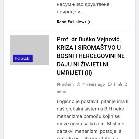
несумњиво друштвене
природе и…
Read Full News
Prof. dr Duško Vejnović,
KRIZA I SIROMAŠTVO U
BOSNI I HERCEGOVINI NE
POGLEDI
DAJU NI ŽIVJETI NI
UMRIJETI (II)
admin
4 years ago
1
2
mins
Logično je postaviti pitanje ima li
naš globalni sistem u BiH neke
mehanizme pomoću kojih se
može nositi sa krizom. Mislimo
da takvi mehanizmi postoje, a
između ostalih prioritetni su: