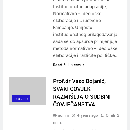
Institucionalne adaptacije,
Normativno – ideološke
elaboracije i Društvene
kampanje. Umjesto
institucionalnog prilagođavanja
sada se do apsurda primjenjuje
metoda normativno – ideološke
elaboracije i različite političke…
Read Full News
Prof.dr Vaso Bojanić,
SVAKI ČOVJEK
RAZMIŠLJA O SUDBINI
POGLEDI
ČOVJEČANSTVA
admin
4 years ago
0
2
mins