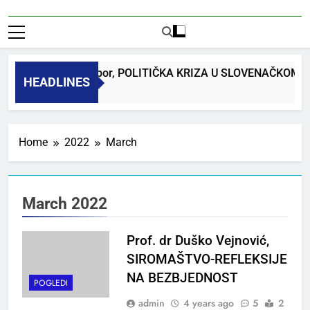
Bojan Macuh, Maribor, POLITIČKA KRIZA U SLOVENAČKOM P
HEADLINES
Home
2022
March
March 2022
Prof. dr Duško Vejnović,
SIROMAŠTVO-REFLEKSIJE
NA BEZBJEDNOST
POGLEDI
admin
4 years ago
5
2