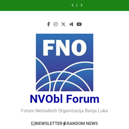
Bašić,
Bojan
Bojan
Bojanić,
Bašić,
Bojan
Bojan
Vaso
Nedžad
Skip
KAKO
Macuh,
Macuh,
MOGU
KAKO
Macuh,
Macuh,
Bojanić,
Bašić,
to
RAZUMJETI
Maribor,
Maribor,
LI
RAZUMJETI
Maribor,
Maribor,
MOGU
KAKO
AUTORITARNO
POLITIČKA
POČELO
KOMPJUTERI
AUTORITARNO
POLITIČKA
POČELO
LI
RAZUMJETI
content
LUDILO
KRIZA
OBILJEŽAVANJE
POSTATI
LUDILO
KRIZA
OBILJEŽAVANJE
KOMPJUTERI
AUTORITARNO
U
30
INTELIGENTNI
U
30
POSTATI
LUDILO
SLOVENAČKOM
GODINA
SLOVENAČKOM
GODINA
INTELIGENTNI
PARLAMENTU
USPJEŠNOG
PARLAMENTU
USPJEŠNOG
RADA
RADA
I
I
RAZVOJA
RAZVOJA
DEFENDOLOGIJE
DEFENDOLOGIJE
–
–
POGLED
POGLED
IZ
IZ
SLOVENIJE
SLOVENIJE
NVObl Forum
Forum Nevladinih Organizacija Banja Luka
NEWSLETTER
RANDOM NEWS