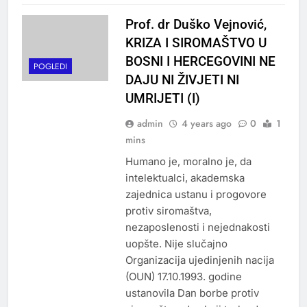
Prof. dr Duško Vejnović,
KRIZA I SIROMAŠTVO U
BOSNI I HERCEGOVINI NE
POGLEDI
DAJU NI ŽIVJETI NI
UMRIJETI (I)
admin
4 years ago
0
1
mins
Humano je, moralno je, da
intelektualci, akademska
zajednica ustanu i progovore
protiv siromaštva,
nezaposlenosti i nejednakosti
uopšte. Nije slučajno
Organizacija ujedinjenih nacija
(OUN) 17.10.1993. godine
ustanovila Dan borbe protiv