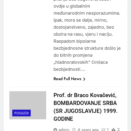
ovdje u globalnim
međunarodnim nesporazumima.
Ipak, mora se dalje, mirno,
dostojanstveno, zajedno, bez
obzira na rasu, vjeru i naciju.
Raspadom bipolarne
bezbjednosne strukture došlo je
do bitnih promjena
„hladnoratovskih” činilaca
bezbjednosti….
Read Full News
Prof. dr Braco Kovačević,
BOMBARDOVANJE SRBA
(SR JUGOSLAVIJE) 1999.
POGLEDI
GODINE
admin
4 years ago
1
2