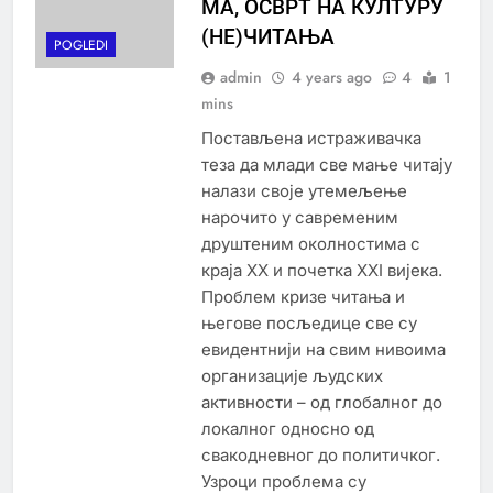
MA, ОСВРТ НА КУЛТУРУ
(НЕ)ЧИТАЊА
POGLEDI
admin
4 years ago
4
1
mins
Постављена истраживачка
теза да млади све мање читају
налази своје утемељење
нарочито у савременим
друштеним околностима с
краја XX и почетка XXI вијека.
Проблем кризе читања и
његове посљедице све су
евидентнији на свим нивоима
организације људских
активности – од глобалног до
локалног односно од
свакодневног до политичког.
Узроци проблема су