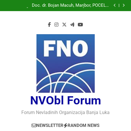
Doc. dr. Bojan Macuh, Maribor, POLITIČKA KRIZA U
SLOVENAČKOM PARLAMENTU
Doc. dr. Bojan Macuh, Maribor, POČELO
OBILJEŽAVANJE 30 GODINA USPJEŠNOG RADA I
Prof.dr Vaso Bojanić, MOGU LI KOMPJUTERI POSTATI
RAZVOJA DEFENDOLOGIJE – POGLED IZ SLOVENIJE
INTELIGENTNI
Prof.dr Nedžad Bašić, KAKO RAZUMJETI
AUTORITARNO LUDILO
Doc. dr. Bojan Macuh, Maribor, POLITIČKA KRIZA U
SLOVENAČKOM PARLAMENTU
Doc. dr. Bojan Macuh, Maribor, POČELO
OBILJEŽAVANJE 30 GODINA USPJEŠNOG RADA I
Prof.dr Vaso Bojanić, MOGU LI KOMPJUTERI POSTATI
RAZVOJA DEFENDOLOGIJE – POGLED IZ SLOVENIJE
INTELIGENTNI
Prof.dr Nedžad Bašić, KAKO RAZUMJETI
AUTORITARNO LUDILO
NVObl Forum
Forum Nevladinih Organizacija Banja Luka
NEWSLETTER
RANDOM NEWS