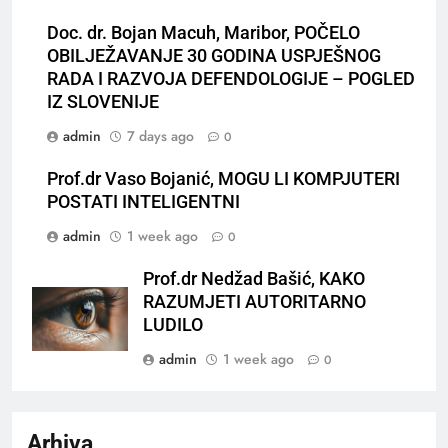
Doc. dr. Bojan Macuh, Maribor, POČELO
OBILJEŽAVANJE 30 GODINA USPJEŠNOG
RADA I RAZVOJA DEFENDOLOGIJE – POGLED
IZ SLOVENIJE
admin
7 days ago
0
Prof.dr Vaso Bojanić, MOGU LI KOMPJUTERI
POSTATI INTELIGENTNI
admin
1 week ago
0
Prof.dr Nedžad Bašić, KAKO
RAZUMJETI AUTORITARNO
LUDILO
admin
1 week ago
0
Arhiva