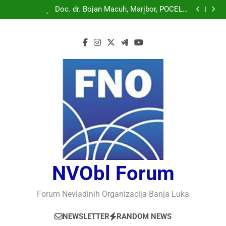
Doc. dr. Bojan Macuh, Maribor, POLITIČKA KRIZA U
SLOVENAČKOM PARLAMENTU
Doc. dr. Bojan Macuh, Maribor, POČELO
OBILJEŽAVANJE 30 GODINA USPJEŠNOG RADA I
Prof.dr Vaso Bojanić, MOGU LI KOMPJUTERI POSTATI
RAZVOJA DEFENDOLOGIJE – POGLED IZ SLOVENIJE
INTELIGENTNI
Prof.dr Nedžad Bašić, KAKO RAZUMJETI
AUTORITARNO LUDILO
Doc. dr. Bojan Macuh, Maribor, POLITIČKA KRIZA U
SLOVENAČKOM PARLAMENTU
Doc. dr. Bojan Macuh, Maribor, POČELO
OBILJEŽAVANJE 30 GODINA USPJEŠNOG RADA I
Prof.dr Vaso Bojanić, MOGU LI KOMPJUTERI POSTATI
RAZVOJA DEFENDOLOGIJE – POGLED IZ SLOVENIJE
INTELIGENTNI
Prof.dr Nedžad Bašić, KAKO RAZUMJETI
AUTORITARNO LUDILO
NVObl Forum
Forum Nevladinih Organizacija Banja Luka
NEWSLETTER
RANDOM NEWS