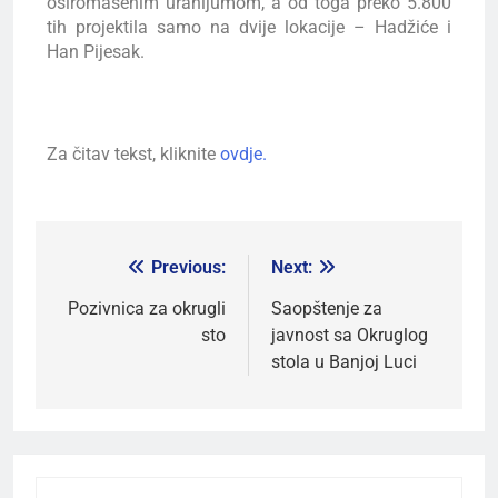
osiromašenim uranijumom, a od toga preko 5.800
tih projektila samo na dvije lokacije – Hadžiće i
Han Pijesak.
Za čitav tekst, kliknite
ovdje.
Previous:
Next:
Pozivnica za okrugli
Saopštenje za
sto
javnost sa Okruglog
stola u Banjoj Luci