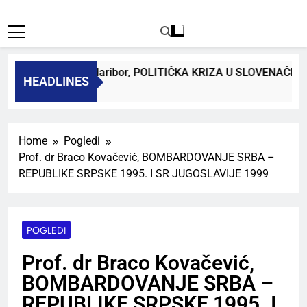
dr. Bojan Macuh, Maribor, POLITIČKA KRIZA U SLOVENAČK
HEADLINES
 Ago
Home
Pogledi
Prof. dr Braco Kovačević, BOMBARDOVANJE SRBA –
REPUBLIKE SRPSKE 1995. I SR JUGOSLAVIJE 1999
POGLEDI
Prof. dr Braco Kovačević,
BOMBARDOVANJE SRBA –
REPUBLIKE SRPSKE 1995. I