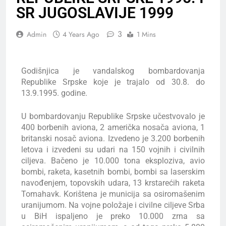
SR JUGOSLAVIJE 1999
3
Admin
4 Years Ago
1 Mins
Godišnjica je vandalskog bombardovanja
Republike Srpske koje je trajalo od 30.8. do
13.9.1995. godine.
U bombardovanju Republike Srpske učestvovalo je
400 borbenih aviona, 2 američka nosača aviona, 1
britanski nosač aviona. Izvedeno je 3.200 borbenih
letova i izvedeni su udari na 150 vojnih i civilnih
ciljeva. Bačeno je 10.000 tona eksploziva, avio
bombi, raketa, kasetnih bombi, bombi sa laserskim
navođenjem, topovskih udara, 13 krstarećih raketa
Tomahavk. Korištena je municija sa osiromašenim
uranijumom. Na vojne položaje i civilne ciljeve Srba
u BiH ispaljeno je preko 10.000 zrna sa