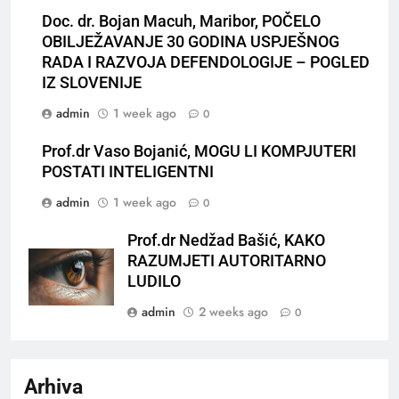
Doc. dr. Bojan Macuh, Maribor, POČELO
OBILJEŽAVANJE 30 GODINA USPJEŠNOG
RADA I RAZVOJA DEFENDOLOGIJE – POGLED
IZ SLOVENIJE
admin
1 week ago
0
Prof.dr Vaso Bojanić, MOGU LI KOMPJUTERI
POSTATI INTELIGENTNI
admin
1 week ago
0
Prof.dr Nedžad Bašić, KAKO
RAZUMJETI AUTORITARNO
LUDILO
admin
2 weeks ago
0
Arhiva