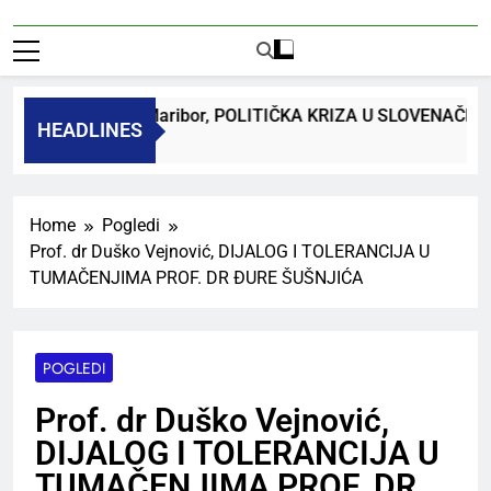
dr. Bojan Macuh, Maribor, POLITIČKA KRIZA U SLOVENAČK
HEADLINES
 Ago
Home
Pogledi
Prof. dr Duško Vejnović, DIJALOG I TOLERANCIJA U
TUMAČENJIMA PROF. DR ĐURE ŠUŠNJIĆA
POGLEDI
Prof. dr Duško Vejnović,
DIJALOG I TOLERANCIJA U
TUMAČENJIMA PROF. DR