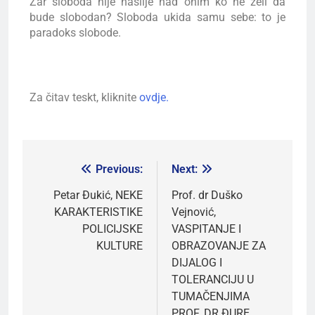
Zar sloboda nije nasilje nad onim ko ne želi da
bude slobodan? Sloboda ukida samu sebe: to je
paradoks slobode.
Za čitav teskt, kliknite
ovdje.
Previous:
Next:
Petar Đukić, NEKE
Prof. dr Duško
KARAKTERISTIKE
Vejnović,
POLICIJSKE
VASPITANJE I
KULTURE
OBRAZOVANJE ZA
DIJALOG I
TOLERANCIJU U
TUMAČENJIMA
PROF. DR ĐURE