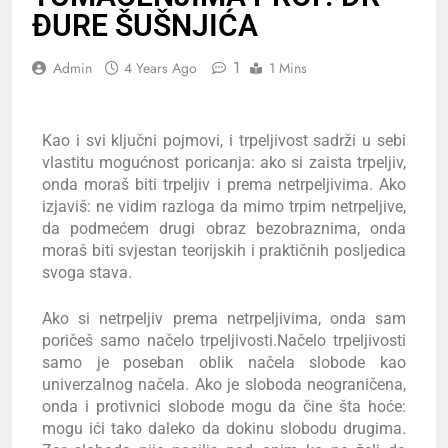
ĐURE ŠUŠNJIĆA
1
Admin
4 Years Ago
1 Mins
Kao i svi ključni pojmovi, i trpeljivost sadrži u sebi
vlastitu mogućnost poricanja: ako si zaista trpeljiv,
onda moraš biti trpeljiv i prema netrpeljivima. Ako
izjaviš: ne vidim razloga da mimo trpim netrpeljive,
da podmećem drugi obraz bezobraznima, onda
moraš biti svjestan teorijskih i praktičnih posljedica
svoga stava.
Ako si netrpeljiv prema netrpeljivima, onda sam
poričeš samo načelo trpeljivosti.Načelo trpeljivosti
samo je poseban oblik načela slobode kao
univerzalnog načela. Ako je sloboda neograničena,
onda i protivnici slobode mogu da čine šta hoće:
mogu ići tako daleko da dokinu slobodu drugima.