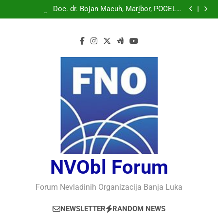
Doc. dr. Bojan Macuh, Maribor, POLITIČKA KRIZA U
SLOVENAČKOM PARLAMENTU
Doc. dr. Bojan Macuh, Maribor, POČELO
OBILJEŽAVANJE 30 GODINA USPJEŠNOG RADA I
Prof.dr Vaso Bojanić, MOGU LI KOMPJUTERI POSTATI
RAZVOJA DEFENDOLOGIJE – POGLED IZ SLOVENIJE
INTELIGENTNI
Prof.dr Nedžad Bašić, KAKO RAZUMJETI
AUTORITARNO LUDILO
Doc. dr. Bojan Macuh, Maribor, POLITIČKA KRIZA U
SLOVENAČKOM PARLAMENTU
Doc. dr. Bojan Macuh, Maribor, POČELO
OBILJEŽAVANJE 30 GODINA USPJEŠNOG RADA I
Prof.dr Vaso Bojanić, MOGU LI KOMPJUTERI POSTATI
RAZVOJA DEFENDOLOGIJE – POGLED IZ SLOVENIJE
INTELIGENTNI
Prof.dr Nedžad Bašić, KAKO RAZUMJETI
AUTORITARNO LUDILO
NVObl Forum
Forum Nevladinih Organizacija Banja Luka
NEWSLETTER
RANDOM NEWS