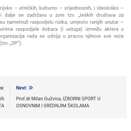
jsko – etničkih, kulturno – vrijednosnih, i ideološko –
i i dalje se zadržava u zoni tzv. „teških društava za
 su nametnuli raspodjelu rizika, umjesto ranijih unutar –
kvirima raspodjele dobara (i usluga) između aktera u
organizacija rada se odvija u pravcu njihove sve veće
tzv. „3P“).
s:
Next:
VA
Prof.dr Milan Gužvica, IZBORNI SPORT U
TA
OSNOVNIM I SREDNJIM ŠKOLAMA