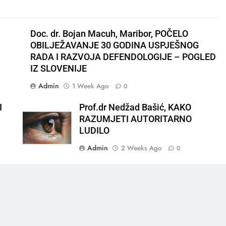
Doc. dr. Bojan Macuh, Maribor, POČELO
OBILJEŽAVANJE 30 GODINA USPJEŠNOG
RADA I RAZVOJA DEFENDOLOGIJE – POGLED
IZ SLOVENIJE
Admin
1 Week Ago
0
I
Prof.dr Nedžad Bašić, KAKO
RAZUMJETI AUTORITARNO
LUDILO
Admin
2 Weeks Ago
0