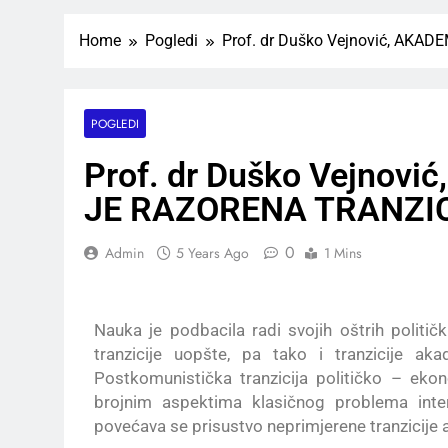
Home
Pogledi
Prof. dr Duško Vejnović, AK
POGLEDI
Prof. dr Duško Vejno
JE RAZORENA TRANZI
0
Admin
5 Years Ago
1 Mins
Nauka je podbacila radi svojih oštrih politički
tranzicije uopšte, pa tako i tranzicije ak
Postkomunistička tranzicija političko – ekon
brojnim aspektima klasičnog problema interak
povećava se prisustvo neprimjerene tranzicije 