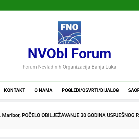
NVObl Forum
Forum Nevladinih Organizacija Banja Luka
KONTAKT
O NAMA
POGLEDI/OSVRTI/DIJALOG
SAO
r, POČELO OBILJEŽAVANJE 30 GODINA USPJEŠNOG RADA I RA