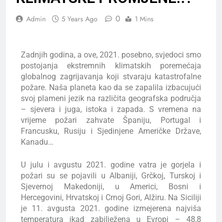
0
Admin
5 Years Ago
1 Mins
Zadnjih godina, a ove, 2021. posebno, svjedoci smo
postojanja ekstremnih klimatskih poremećaja
globalnog zagrijavanja koji stvaraju katastrofalne
požare. Naša planeta kao da se zapalila izbacujući
svoj plameni jezik na različita geografska područja
– sjevera i juga, istoka i zapada. S vremena na
vrijeme požari zahvate Španiju, Portugal i
Francusku, Rusiju i Sjedinjene Američke Države,
Kanadu…
U julu i avgustu 2021. godine vatra je gorjela i
požari su se pojavili u Albaniji, Grčkoj, Turskoj i
Sjevernoj Makedoniji, u Americi, Bosni i
Hercegovini, Hrvatskoj i Crnoj Gori, Alžiru. Na Siciliji
je 11. avgusta 2021. godine izmejerena najviša
temperatura ikad zabilježena u Evropi – 48,8