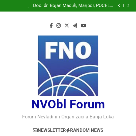
Doc. dr. Bojan Macuh, Maribor, POLITIČKA KRIZA U
SLOVENAČKOM PARLAMENTU
Doc. dr. Bojan Macuh, Maribor, POČELO
OBILJEŽAVANJE 30 GODINA USPJEŠNOG RADA I
Prof.dr Vaso Bojanić, MOGU LI KOMPJUTERI POSTATI
RAZVOJA DEFENDOLOGIJE – POGLED IZ SLOVENIJE
INTELIGENTNI
Prof.dr Nedžad Bašić, KAKO RAZUMJETI
AUTORITARNO LUDILO
Doc. dr. Bojan Macuh, Maribor, POLITIČKA KRIZA U
SLOVENAČKOM PARLAMENTU
Doc. dr. Bojan Macuh, Maribor, POČELO
OBILJEŽAVANJE 30 GODINA USPJEŠNOG RADA I
Prof.dr Vaso Bojanić, MOGU LI KOMPJUTERI POSTATI
RAZVOJA DEFENDOLOGIJE – POGLED IZ SLOVENIJE
INTELIGENTNI
Prof.dr Nedžad Bašić, KAKO RAZUMJETI
AUTORITARNO LUDILO
NVObl Forum
Forum Nevladinih Organizacija Banja Luka
NEWSLETTER
RANDOM NEWS