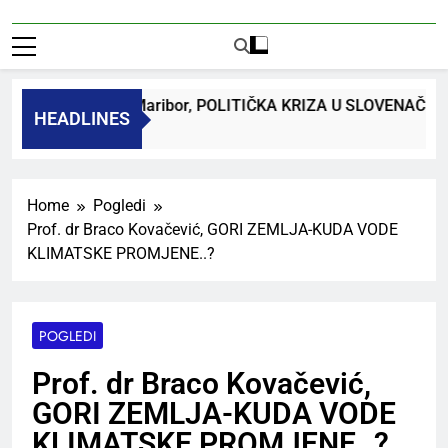
 dr. Bojan Macuh, Maribor, POLITIČKA KRIZA U SLOVENAČK
HEADLINES
 Ago
Home
Pogledi
Prof. dr Braco Kovačević, GORI ZEMLJA-KUDA VODE
KLIMATSKE PROMJENE..?
POGLEDI
Prof. dr Braco Kovačević,
GORI ZEMLJA-KUDA VODE
KLIMATSKE PROMJENE..?