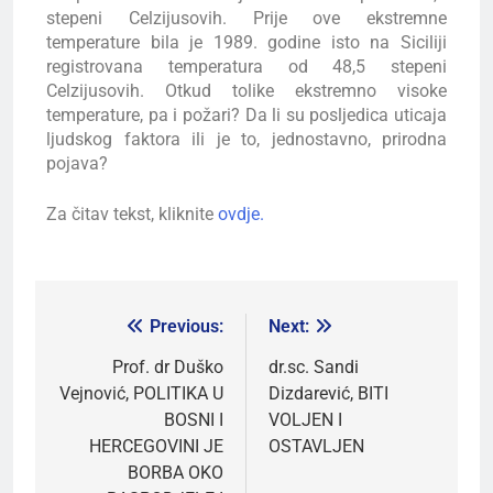
stepeni Celzijusovih. Prije ove ekstremne
temperature bila je 1989. godine isto na Siciliji
registrovana temperatura od 48,5 stepeni
Celzijusovih. Otkud tolike ekstremno visoke
temperature, pa i požari? Da li su posljedica uticaja
ljudskog faktora ili je to, jednostavno, prirodna
pojava?
Za čitav tekst, kliknite
ovdje.
Previous:
Next:
Prof. dr Duško
dr.sc. Sandi
Vejnović, POLITIKA U
Dizdarević, BITI
BOSNI I
VOLJEN I
HERCEGOVINI JE
OSTAVLJEN
BORBA OKO