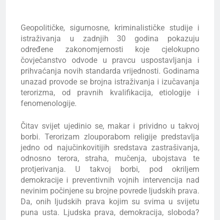
Geopolitičke, sigurnosne, kriminalističke studije i
istraživanja u zadnjih 30 godina pokazuju
određene zakonomjernosti koje cjelokupno
čovječanstvo odvode u pravcu uspostavljanja i
prihvaćanja novih standarda vrijednosti. Godinama
unazad provode se brojna istraživanja i izučavanja
terorizma, od pravnih kvalifikacija, etiologije i
fenomenologije.
Čitav svijet ujedinio se, makar i prividno u takvoj
borbi. Terorizam zlouporabom religije predstavlja
jedno od najučinkovitijih sredstava zastrašivanja,
odnosno terora, straha, mučenja, ubojstava te
protjerivanja. U takvoj borbi, pod okriljem
demokracije i preventivnih vojnih intervencija nad
nevinim počinjene su brojne povrede ljudskih prava.
Da, onih ljudskih prava kojim su svima u svijetu
puna usta. Ljudska prava, demokracija, sloboda?