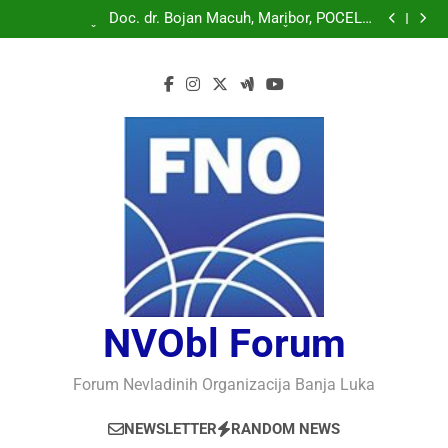
Doc. dr. Bojan Macuh, Maribor, POLITIČKA KRIZA U
SLOVENAČKOM PARLAMENTU
Doc. dr. Bojan Macuh, Maribor, POČELO
OBILJEŽAVANJE 30 GODINA USPJEŠNOG RADA I
Prof.dr Vaso Bojanić, MOGU LI KOMPJUTERI POSTATI
RAZVOJA DEFENDOLOGIJE – POGLED IZ SLOVENIJE
INTELIGENTNI
Prof.dr Nedžad Bašić, KAKO RAZUMJETI
AUTORITARNO LUDILO
Doc. dr. Bojan Macuh, Maribor, POLITIČKA KRIZA U
SLOVENAČKOM PARLAMENTU
Doc. dr. Bojan Macuh, Maribor, POČELO
OBILJEŽAVANJE 30 GODINA USPJEŠNOG RADA I
Prof.dr Vaso Bojanić, MOGU LI KOMPJUTERI POSTATI
RAZVOJA DEFENDOLOGIJE – POGLED IZ SLOVENIJE
INTELIGENTNI
Prof.dr Nedžad Bašić, KAKO RAZUMJETI
AUTORITARNO LUDILO
NVObl Forum
Forum Nevladinih Organizacija Banja Luka
NEWSLETTER
RANDOM NEWS