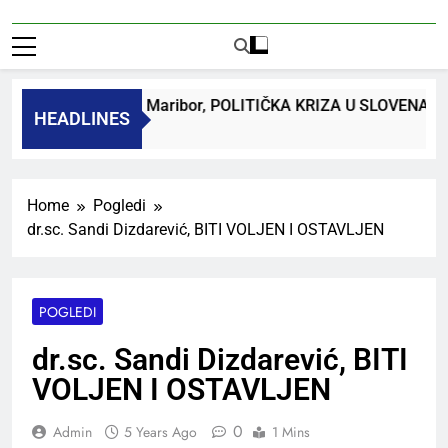
. dr. Bojan Macuh, Maribor, POLITIČKA KRIZA U SLOVENA
HEADLINES
ys Ago
Home
Pogledi
dr.sc. Sandi Dizdarević, BITI VOLJEN I OSTAVLJEN
POGLEDI
dr.sc. Sandi Dizdarević, BITI
VOLJEN I OSTAVLJEN
0
Admin
5 Years Ago
1 Mins