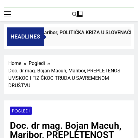
dr. Bojan Macuh, Maribor, POLITIČKA KRIZA U SLOVENAČK
HEADLINES
 Ago
Home
Pogledi
Doc. dr mag. Bojan Macuh, Maribor, PREPLETENOST
UMSKOG I FIZIČKOG TRUDA U SAVREMENOM
DRUŠTVU
POGLEDI
Doc. dr mag. Bojan Macuh,
Maribor, PREPLETENOST