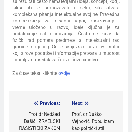
su rezultati često nematerijalni (ideja, koncept, kod),
lakše ih je umnožavati i deliti, što otvara
kompleksna pitanja intelektualne svojine. Pravedna
kompenzacija za misaoni napor, obrazovanje i
vreme uloženo u razvoj ideje ključna je za
podsticanje daljih inovacija. Često se kaže da
fizički rad pomera predmete, a intelektualni rad
granice mogućeg. On je svojevrsni nevidljivi motor
koji sirove podatke i informacije pretvara u mudrost
i opipljiv napredak za čitavo čovečanstvo.
Za čitav tekst, kliknite
ovdje.
Previous:
Next:
Prof.dr Nedžad
Prof. dr Duško
Bašić, IZRAELSKI
Vejnović, Populizam
RASISTIČKI ZAKON
kao politički stil i