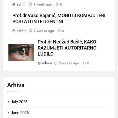
admin
1 week ago
0
Prof.dr Vaso Bojanić, MOGU LI KOMPJUTERI
POSTATI INTELIGENTNI
admin
2 weeks ago
0
Prof.dr Nedžad Bašić, KAKO
RAZUMJETI AUTORITARNO
LUDILO
admin
2 weeks ago
0
Arhiva
July 2026
June 2026