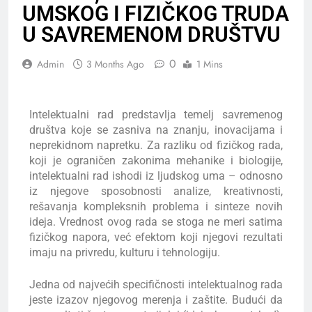
UMSKOG I FIZIČKOG TRUDA
U SAVREMENOM DRUŠTVU
0
Admin
3 Months Ago
1 Mins
Intelektualni rad predstavlja temelj savremenog
društva koje se zasniva na znanju, inovacijama i
neprekidnom napretku. Za razliku od fizičkog rada,
koji je ograničen zakonima mehanike i biologije,
intelektualni rad ishodi iz ljudskog uma – odnosno
iz njegove sposobnosti analize, kreativnosti,
rešavanja kompleksnih problema i sinteze novih
ideja. Vrednost ovog rada se stoga ne meri satima
fizičkog napora, već efektom koji njegovi rezultati
imaju na privredu, kulturu i tehnologiju.
Jedna od najvećih specifičnosti intelektualnog rada
jeste izazov njegovog merenja i zaštite. Budući da