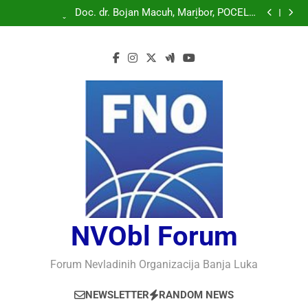
Doc. dr. Bojan Macuh, Maribor, POLITIČKA KRIZA U
SLOVENAČKOM PARLAMENTU
Doc. dr. Bojan Macuh, Maribor, POČELO
OBILJEŽAVANJE 30 GODINA USPJEŠNOG RADA I
Prof.dr Vaso Bojanić, MOGU LI KOMPJUTERI POSTATI
RAZVOJA DEFENDOLOGIJE – POGLED IZ SLOVENIJE
INTELIGENTNI
Prof.dr Nedžad Bašić, KAKO RAZUMJETI
AUTORITARNO LUDILO
Doc. dr. Bojan Macuh, Maribor, POLITIČKA KRIZA U
SLOVENAČKOM PARLAMENTU
Doc. dr. Bojan Macuh, Maribor, POČELO
OBILJEŽAVANJE 30 GODINA USPJEŠNOG RADA I
Prof.dr Vaso Bojanić, MOGU LI KOMPJUTERI POSTATI
RAZVOJA DEFENDOLOGIJE – POGLED IZ SLOVENIJE
INTELIGENTNI
Prof.dr Nedžad Bašić, KAKO RAZUMJETI
AUTORITARNO LUDILO
NVObl Forum
Forum Nevladinih Organizacija Banja Luka
NEWSLETTER
RANDOM NEWS