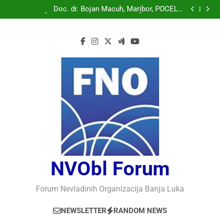
Doc. dr. Bojan Macuh, Maribor, POLITIČKA KRIZA U
SLOVENAČKOM PARLAMENTU
Doc. dr. Bojan Macuh, Maribor, POČELO
OBILJEŽAVANJE 30 GODINA USPJEŠNOG RADA I
Prof.dr Vaso Bojanić, MOGU LI KOMPJUTERI POSTATI
RAZVOJA DEFENDOLOGIJE – POGLED IZ SLOVENIJE
INTELIGENTNI
Prof.dr Nedžad Bašić, KAKO RAZUMJETI
AUTORITARNO LUDILO
Doc. dr. Bojan Macuh, Maribor, POLITIČKA KRIZA U
SLOVENAČKOM PARLAMENTU
Doc. dr. Bojan Macuh, Maribor, POČELO
OBILJEŽAVANJE 30 GODINA USPJEŠNOG RADA I
Prof.dr Vaso Bojanić, MOGU LI KOMPJUTERI POSTATI
RAZVOJA DEFENDOLOGIJE – POGLED IZ SLOVENIJE
INTELIGENTNI
Prof.dr Nedžad Bašić, KAKO RAZUMJETI
AUTORITARNO LUDILO
NVObl Forum
Forum Nevladinih Organizacija Banja Luka
NEWSLETTER
RANDOM NEWS