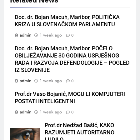
Doc. dr. Bojan Macuh, Maribor, POLITIČKA
KRIZA U SLOVENAČKOM PARLAMENTU
admin
1 week ago
0
Doc. dr. Bojan Macuh, Maribor, POČELO
OBILJEŽAVANJE 30 GODINA USPJEŠNOG
RADA I RAZVOJA DEFENDOLOGIJE – POGLED
IZ SLOVENIJE
admin
1 week ago
0
Prof.dr Vaso Bojanić, MOGU LI KOMPJUTERI
POSTATI INTELIGENTNI
admin
1 week ago
0
Prof.dr Nedžad Bašić, KAKO
RAZUMJETI AUTORITARNO
LUDILO