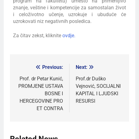
program na fakultetu) umesto na primenljivo
znanje, veštine i kompetencije za samostalan život
i celoživotno učenje, uzrokuje i ubuduće će
uzrokovati niz negativnih posledica.
Za čitav zekst, kliknite
ovdje.
Previous:
Next:
Prof. dr Petar Kunić,
Prof.dr Duško
PROMJENE USTAVA
Vejnović, SOCIJALNI
BOSNE I
KAPITAL I LJUDSKI
HERCEGOVINE PRO
RESURSI
ET CONTRA
Related News