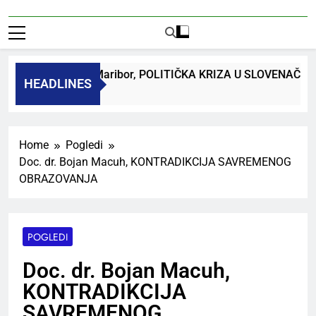
 dr. Bojan Macuh, Maribor, POLITIČKA KRIZA U SLOVENAČK
HEADLINES
 Ago
Home
Pogledi
Doc. dr. Bojan Macuh, KONTRADIKCIJA SAVREMENOG
OBRAZOVANJA
POGLEDI
Doc. dr. Bojan Macuh,
KONTRADIKCIJA
SAVREMENOG