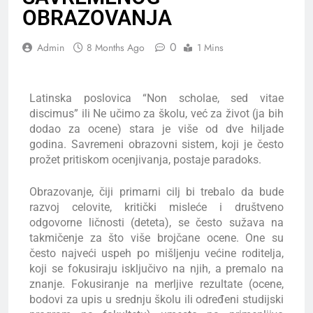
OBRAZOVANJA
0
Admin
8 Months Ago
1 Mins
Latinska poslovica “Non scholae, sed vitae
discimus” ili Ne učimo za školu, već za život (ja bih
dodao za ocene) stara je više od dve hiljade
godina. Savremeni obrazovni sistem, koji je često
prožet pritiskom ocenjivanja, postaje paradoks.
Obrazovanje, čiji primarni cilj bi trebalo da bude
razvoj celovite, kritički misleće i društveno
odgovorne ličnosti (deteta), se često sužava na
takmičenje za što više brojčane ocene. One su
često najveći uspeh po mišljenju većine roditelja,
koji se fokusiraju isključivo na njih, a premalo na
znanje. Fokusiranje na merljive rezultate (ocene,
bodovi za upis u srednju školu ili određeni studijski