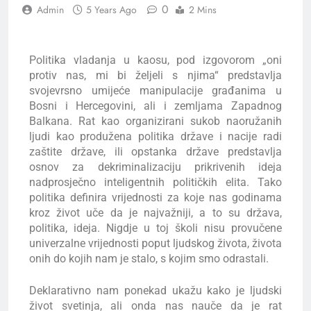
0
Admin
5 Years Ago
2 Mins
Politika vladanja u kaosu, pod izgovorom „oni
protiv nas, mi bi željeli s njima“ predstavlja
svojevrsno umijeće manipulacije građanima u
Bosni i Hercegovini, ali i zemljama Zapadnog
Balkana. Rat kao organizirani sukob naoružanih
ljudi kao produžena politika države i nacije radi
zaštite države, ili opstanka države predstavlja
osnov za dekriminalizaciju prikrivenih ideja
nadprosječno inteligentnih političkih elita. Tako
politika definira vrijednosti za koje nas godinama
kroz život uče da je najvažniji, a to su država,
politika, ideja. Nigdje u toj školi nisu provučene
univerzalne vrijednosti poput ljudskog života, života
onih do kojih nam je stalo, s kojim smo odrastali.
Deklarativno nam ponekad ukažu kako je ljudski
život svetinja, ali onda nas nauče da je rat