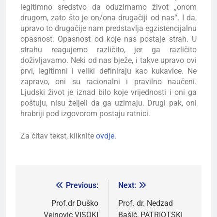
legitimno sredstvo da oduzimamo život „onom
drugom, zato što je on/ona drugačiji od nas“. I da,
upravo to drugačije nam predstavlja egzistencijalnu
opasnost. Opasnost od koje nas postaje strah. U
strahu reagujemo različito, jer ga različito
doživljavamo. Neki od nas bježe, i takve upravo ovi
prvi, legitimni i veliki definiraju kao kukavice. Ne
zapravo, oni su racionalni i pravilno naučeni.
Ljudski život je iznad bilo koje vrijednosti i oni ga
poštuju, nisu željeli da ga uzimaju. Drugi pak, oni
hrabriji pod izgovorom postaju ratnici.
Za čitav tekst, kliknite
ovdje.
Previous:
Next:
Prof.dr Duško
Prof. dr. Nedzad
Vejnović VISOKI
Bašić, PATRIOTSKI