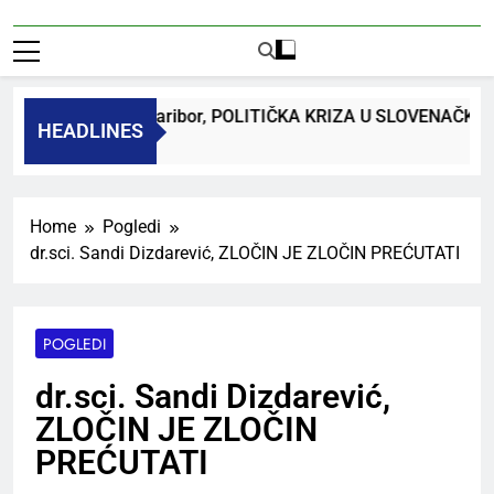
dr. Bojan Macuh, Maribor, POLITIČKA KRIZA U SLOVENAČKO
HEADLINES
Ago
Home
Pogledi
dr.sci. Sandi Dizdarević, ZLOČIN JE ZLOČIN PREĆUTATI
POGLEDI
dr.sci. Sandi Dizdarević,
ZLOČIN JE ZLOČIN
PREĆUTATI