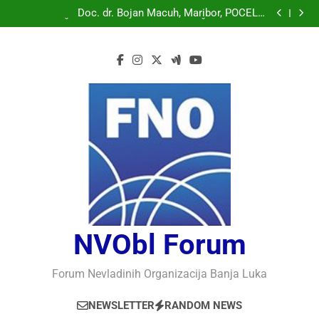
Doc. dr. Bojan Macuh, Maribor, POLITIČKA KRIZA U
SLOVENAČKOM PARLAMENTU
Doc. dr. Bojan Macuh, Maribor, POČELO
OBILJEŽAVANJE 30 GODINA USPJEŠNOG RADA I
Prof.dr Vaso Bojanić, MOGU LI KOMPJUTERI POSTATI
RAZVOJA DEFENDOLOGIJE – POGLED IZ SLOVENIJE
INTELIGENTNI
Prof.dr Nedžad Bašić, KAKO RAZUMJETI
AUTORITARNO LUDILO
Doc. dr. Bojan Macuh, Maribor, POLITIČKA KRIZA U
SLOVENAČKOM PARLAMENTU
Doc. dr. Bojan Macuh, Maribor, POČELO
OBILJEŽAVANJE 30 GODINA USPJEŠNOG RADA I
Prof.dr Vaso Bojanić, MOGU LI KOMPJUTERI POSTATI
RAZVOJA DEFENDOLOGIJE – POGLED IZ SLOVENIJE
INTELIGENTNI
Prof.dr Nedžad Bašić, KAKO RAZUMJETI
AUTORITARNO LUDILO
NVObl Forum
Forum Nevladinih Organizacija Banja Luka
NEWSLETTER
RANDOM NEWS