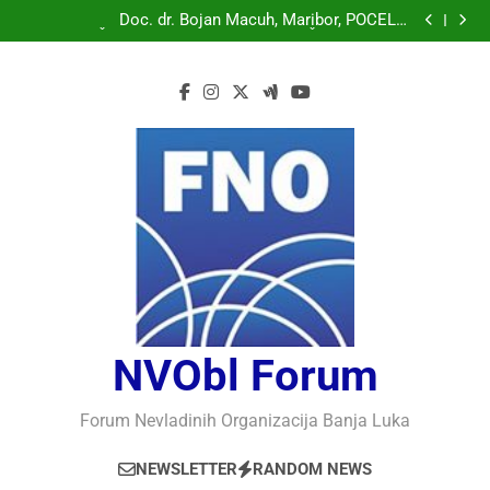
Doc. dr. Bojan Macuh, Maribor, POLITIČKA KRIZA U
SLOVENAČKOM PARLAMENTU
Doc. dr. Bojan Macuh, Maribor, POČELO
OBILJEŽAVANJE 30 GODINA USPJEŠNOG RADA I
Prof.dr Vaso Bojanić, MOGU LI KOMPJUTERI POSTATI
RAZVOJA DEFENDOLOGIJE – POGLED IZ SLOVENIJE
INTELIGENTNI
Prof.dr Nedžad Bašić, KAKO RAZUMJETI
AUTORITARNO LUDILO
Doc. dr. Bojan Macuh, Maribor, POLITIČKA KRIZA U
SLOVENAČKOM PARLAMENTU
Doc. dr. Bojan Macuh, Maribor, POČELO
OBILJEŽAVANJE 30 GODINA USPJEŠNOG RADA I
Prof.dr Vaso Bojanić, MOGU LI KOMPJUTERI POSTATI
RAZVOJA DEFENDOLOGIJE – POGLED IZ SLOVENIJE
INTELIGENTNI
Prof.dr Nedžad Bašić, KAKO RAZUMJETI
AUTORITARNO LUDILO
NVObl Forum
Forum Nevladinih Organizacija Banja Luka
NEWSLETTER
RANDOM NEWS