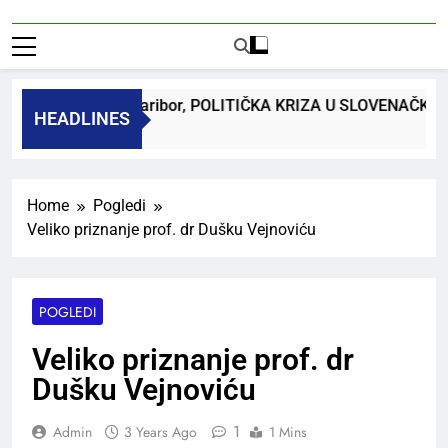
dr. Bojan Macuh, Maribor, POLITIČKA KRIZA U SLOVENAČKO
HEADLINES
Ago
Home
Pogledi
Veliko priznanje prof. dr Dušku Vejnoviću
POGLEDI
Veliko priznanje prof. dr
Dušku Vejnoviću
1
Admin
3 Years Ago
1 Mins