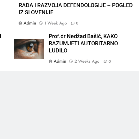
RADA I RAZVOJA DEFENDOLOGIJE – POGLED
IZ SLOVENIJE
Admin
1 Week Ago
0
I
Prof.dr Nedžad Bašić, KAKO
RAZUMJETI AUTORITARNO
LUDILO
Admin
2 Weeks Ago
0