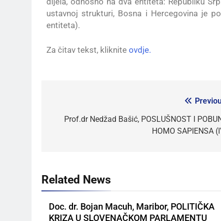
dijela, odnosno na dva entiteta: Republiku Sr
ustavnoj strukturi, Bosna i Hercegovina je po
entiteta).
Za čitav tekst, kliknite
ovdje.
Previou
Prof.dr Nedžad Bašić, POSLUŠNOST I POBU
HOMO SAPIENSA (I
Related News
Doc. dr. Bojan Macuh, Maribor, POLITIČKA
KRIZA U SLOVENAČKOM PARLAMENTU