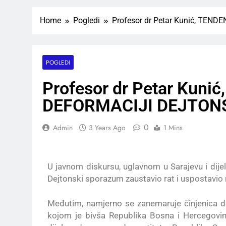
Home
Pogledi
Profesor dr Petar Kunić, TE
POGLEDI
Profesor dr Petar Kuni
DEFORMACIJI DEJTON
0
Admin
3 Years Ago
1 Mins
U javnom diskursu, uglavnom u Sarajevu i dije
Dejtonski sporazum zaustavio rat i uspostavio m
Međutim, namjerno se zanemaruje činjenica da
kojom je bivša Republika Bosna i Hercegovina