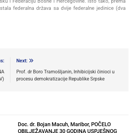
psku i Federaciju Bosne i Hercegovine. Isto tako, prema
stala federalna država sa dvije federalne jedinice (dva
s:
Next:
NA
Prof. dr Boro Tramošljanin, Inhibicijski činioci u
V)
procesu demokratizacije Republike Srpske
Doc. dr. Bojan Macuh, Maribor, POČELO
OBILJEŽAVANJE 30 GODINA USPJEŠNOG