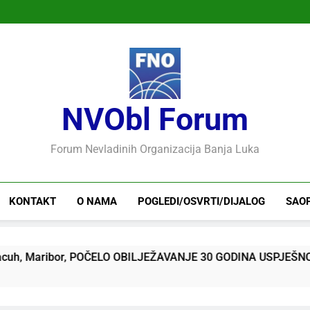
NVObl Forum
Forum Nevladinih Organizacija Banja Luka
KONTAKT
O NAMA
POGLEDI/OSVRTI/DIJALOG
SAO
ribor, POČELO OBILJEŽAVANJE 30 GODINA USPJEŠNOG RADA 