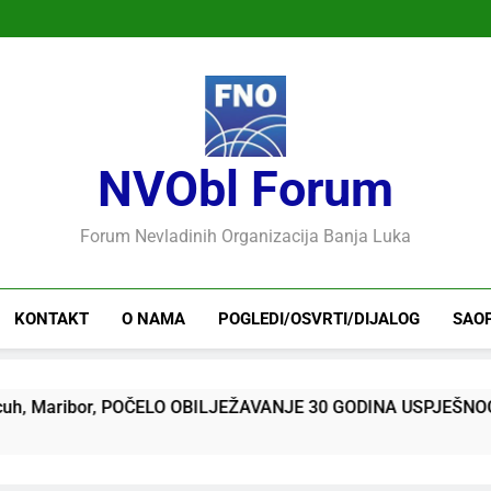
NVObl Forum
Forum Nevladinih Organizacija Banja Luka
KONTAKT
O NAMA
POGLEDI/OSVRTI/DIJALOG
SAO
ibor, POČELO OBILJEŽAVANJE 30 GODINA USPJEŠNOG RADA I