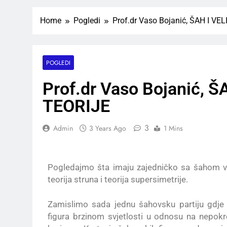
Home
Pogledi
Prof.dr Vaso Bojanić, ŠAH I V
POGLEDI
Prof.dr Vaso Bojanić, 
TEORIJE
3
Admin
3 Years Ago
1 Mins
Pogledajmo šta imaju zajedničko sa šahom velik
teorija struna i teorija supersimetrije.
Zamislimo sada jednu šahovsku partiju gdje s
figura brzinom svjetlosti u odnosu na nepo