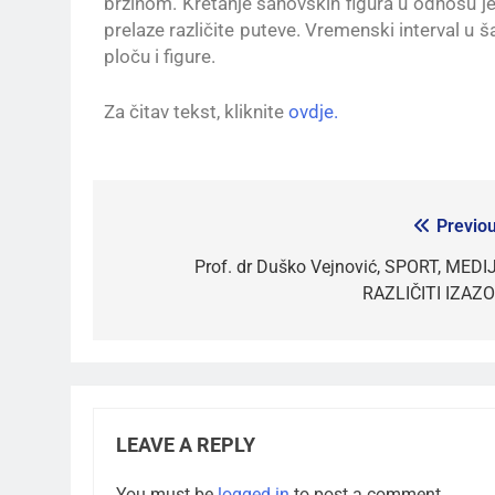
brzinom. Kretanje šahovskih figura u odnosu je
prelaze različite puteve. Vremenski interval u
ploču i figure.
Za čitav tekst, kliknite
ovdje.
Previou
Prof. dr Duško Vejnović, SPORT, MEDIJI
RAZLIČITI IZAZO
LEAVE A REPLY
You must be
logged in
to post a comment.