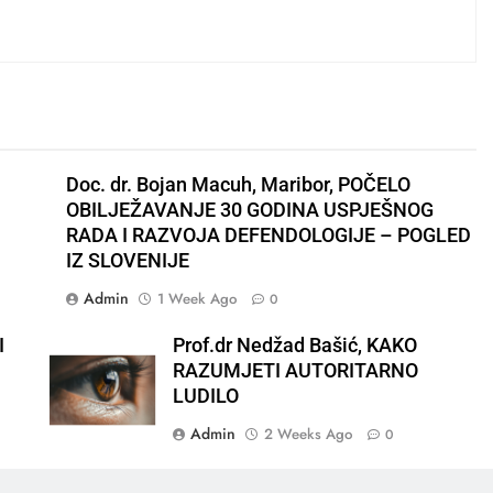
Doc. dr. Bojan Macuh, Maribor, POČELO
OBILJEŽAVANJE 30 GODINA USPJEŠNOG
RADA I RAZVOJA DEFENDOLOGIJE – POGLED
IZ SLOVENIJE
Admin
1 Week Ago
0
I
Prof.dr Nedžad Bašić, KAKO
RAZUMJETI AUTORITARNO
LUDILO
Admin
2 Weeks Ago
0