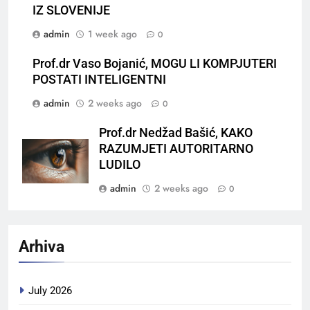
IZ SLOVENIJE
admin
1 week ago
0
Prof.dr Vaso Bojanić, MOGU LI KOMPJUTERI
POSTATI INTELIGENTNI
admin
2 weeks ago
0
Prof.dr Nedžad Bašić, KAKO
RAZUMJETI AUTORITARNO
LUDILO
admin
2 weeks ago
0
Arhiva
July 2026