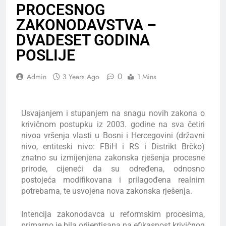
PROCESNOG
ZAKONODAVSTVA –
DVADESET GODINA
POSLIJE
0
Admin
3 Years Ago
1 Mins
Usvajanjem i stupanjem na snagu novih zakona o
krivičnom postupku iz 2003. godine na sva četiri
nivoa vršenja vlasti u Bosni i Hercegovini (državni
nivo, entiteski nivo: FBiH i RS i Distrikt Brčko)
znatno su izmijenjena zakonska rješenja procesne
prirode, cijeneći da su određena, odnosno
postojeća modifikovana i prilagođena realnim
potrebama, te usvojena nova zakonska rješenja.
Intencija zakonodavca u reformskim procesima,
primarno je bila orijentisana na efikasnost krivičnog