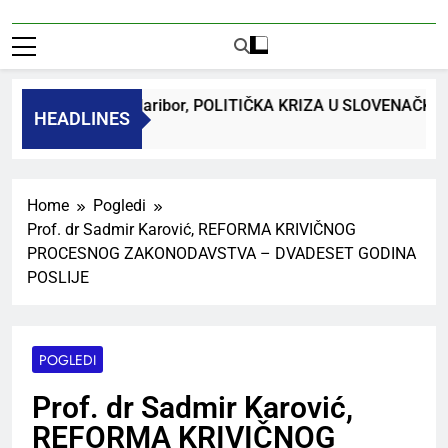
dr. Bojan Macuh, Maribor, POLITIČKA KRIZA U SLOVENAČK
HEADLINES
 Ago
Home
Pogledi
Prof. dr Sadmir Karović, REFORMA KRIVIČNOG
PROCESNOG ZAKONODAVSTVA – DVADESET GODINA
POSLIJE
POGLEDI
Prof. dr Sadmir Karović,
REFORMA KRIVIČNOG