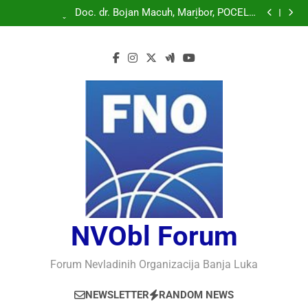
Doc. dr. Bojan Macuh, Maribor, POLITIČKA KRIZA U
SLOVENAČKOM PARLAMENTU
Doc. dr. Bojan Macuh, Maribor, POČELO
OBILJEŽAVANJE 30 GODINA USPJEŠNOG RADA I
Prof.dr Vaso Bojanić, MOGU LI KOMPJUTERI POSTATI
RAZVOJA DEFENDOLOGIJE – POGLED IZ SLOVENIJE
INTELIGENTNI
Prof.dr Nedžad Bašić, KAKO RAZUMJETI
AUTORITARNO LUDILO
Doc. dr. Bojan Macuh, Maribor, POLITIČKA KRIZA U
SLOVENAČKOM PARLAMENTU
Doc. dr. Bojan Macuh, Maribor, POČELO
OBILJEŽAVANJE 30 GODINA USPJEŠNOG RADA I
Prof.dr Vaso Bojanić, MOGU LI KOMPJUTERI POSTATI
RAZVOJA DEFENDOLOGIJE – POGLED IZ SLOVENIJE
INTELIGENTNI
Prof.dr Nedžad Bašić, KAKO RAZUMJETI
AUTORITARNO LUDILO
NVObl Forum
Forum Nevladinih Organizacija Banja Luka
NEWSLETTER
RANDOM NEWS