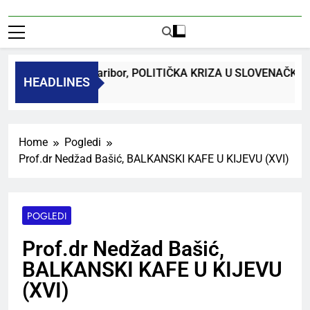
dr. Bojan Macuh, Maribor, POLITIČKA KRIZA U SLOVENAČKO
HEADLINES
Ago
Home
Pogledi
Prof.dr Nedžad Bašić, BALKANSKI KAFE U KIJEVU (XVI)
POGLEDI
Prof.dr Nedžad Bašić,
BALKANSKI KAFE U KIJEVU
(XVI)