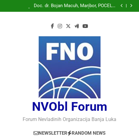
Doc. dr. Bojan Macuh, Maribor, POLITIČKA KRIZA U
SLOVENAČKOM PARLAMENTU
Doc. dr. Bojan Macuh, Maribor, POČELO
OBILJEŽAVANJE 30 GODINA USPJEŠNOG RADA I
Prof.dr Vaso Bojanić, MOGU LI KOMPJUTERI POSTATI
RAZVOJA DEFENDOLOGIJE – POGLED IZ SLOVENIJE
INTELIGENTNI
Prof.dr Nedžad Bašić, KAKO RAZUMJETI
AUTORITARNO LUDILO
Doc. dr. Bojan Macuh, Maribor, POLITIČKA KRIZA U
SLOVENAČKOM PARLAMENTU
Doc. dr. Bojan Macuh, Maribor, POČELO
OBILJEŽAVANJE 30 GODINA USPJEŠNOG RADA I
Prof.dr Vaso Bojanić, MOGU LI KOMPJUTERI POSTATI
RAZVOJA DEFENDOLOGIJE – POGLED IZ SLOVENIJE
INTELIGENTNI
Prof.dr Nedžad Bašić, KAKO RAZUMJETI
AUTORITARNO LUDILO
NVObl Forum
Forum Nevladinih Organizacija Banja Luka
NEWSLETTER
RANDOM NEWS