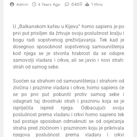
6469
Admin
4 Years Ago
1 Mins
U „Balkanskom kafeu u Kijevu“ homo sapiens je po
prvi put prisiljen da žrtvuje svoju poslušnost kralju i
bogu radi sopstvenog preživljavanja. Tek kad je
dosegnuo sposobnost sopstvenog samouništenja
kod njega se je stvorila hrabrost da se odupre
samovolji vladara i crkve, ali se javio i novi strah:
strah od samog sebe.
Suočen sa strahom od samouništenja i strahom od
zločina i praznine vladara i crkve, homo sapiens će
se po prvi put pobuniti protiv samog sebe i
odagnati taj dvostruki strah i prazninu koja se je
ispriječila ispred njega. Odbacujući svoju
poslušnost prema vladaru i crkvi homo sapiens tek
tad postaje sposoban odmaknuti se od osjećanja
straha pred zločinom i prazninom koju je prikrivala
njegova poslušnost prema vladaru i crkvi