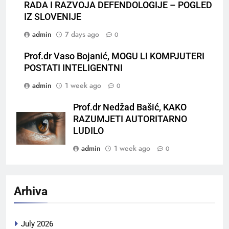
RADA I RAZVOJA DEFENDOLOGIJE – POGLED
IZ SLOVENIJE
admin
7 days ago
0
Prof.dr Vaso Bojanić, MOGU LI KOMPJUTERI
POSTATI INTELIGENTNI
admin
1 week ago
0
Prof.dr Nedžad Bašić, KAKO
RAZUMJETI AUTORITARNO
LUDILO
admin
1 week ago
0
Arhiva
July 2026