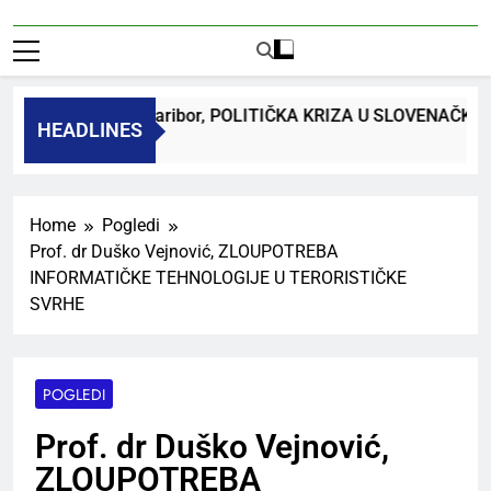
dr. Bojan Macuh, Maribor, POLITIČKA KRIZA U SLOVENAČK
HEADLINES
 Ago
Home
Pogledi
Prof. dr Duško Vejnović, ZLOUPOTREBA
INFORMATIČKE TEHNOLOGIJE U TERORISTIČKE
SVRHE
POGLEDI
Prof. dr Duško Vejnović,
ZLOUPOTREBA