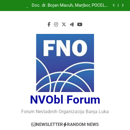
Doc. dr. Bojan Macuh, Maribor, POLITIČKA KRIZA U
SLOVENAČKOM PARLAMENTU
Doc. dr. Bojan Macuh, Maribor, POČELO
OBILJEŽAVANJE 30 GODINA USPJEŠNOG RADA I
Prof.dr Vaso Bojanić, MOGU LI KOMPJUTERI POSTATI
RAZVOJA DEFENDOLOGIJE – POGLED IZ SLOVENIJE
INTELIGENTNI
Prof.dr Nedžad Bašić, KAKO RAZUMJETI
AUTORITARNO LUDILO
Doc. dr. Bojan Macuh, Maribor, POLITIČKA KRIZA U
SLOVENAČKOM PARLAMENTU
Doc. dr. Bojan Macuh, Maribor, POČELO
OBILJEŽAVANJE 30 GODINA USPJEŠNOG RADA I
Prof.dr Vaso Bojanić, MOGU LI KOMPJUTERI POSTATI
RAZVOJA DEFENDOLOGIJE – POGLED IZ SLOVENIJE
INTELIGENTNI
Prof.dr Nedžad Bašić, KAKO RAZUMJETI
AUTORITARNO LUDILO
NVObl Forum
Forum Nevladinih Organizacija Banja Luka
NEWSLETTER
RANDOM NEWS