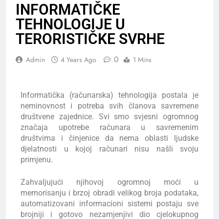
INFORMATIČKE
TEHNOLOGIJE U
TERORISTIČKE SVRHE
0
Admin
4 Years Ago
1 Mins
Informatička (računarska) tehnologija postala je
neminovnost i potreba svih članova savremene
društvene zajednice. Svi smo svjesni ogromnog
značaja upotrebe računara u savremenim
društvima i činjenice da nema oblasti ljudske
djelatnosti u kojoj računari nisu našli svoju
primjenu.
Zahvaljujući njihovoj ogromnoj moći u
memorisanju i brzoj obradi velikog broja podataka,
automatizovani informacioni sistemi postaju sve
brojniji i gotovo nezamjenjivi dio cjelokupnog