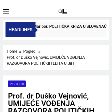
 dr. Bojan Macuh, Maribor, POLITIČKA KRIZA U SLOVENAČK
HEADLINES
 Ago
Home
Pogledi
Prof. dr Duško Vejnović, UMIJEĆE VOĐENJA
RAZGOVORA POLITIČKIH ELITA U BiH
POGLEDI
Prof. dr Duško Vejnović,
UMIJEĆE VOĐENJA
RAZGOVORA POLITIČKIH