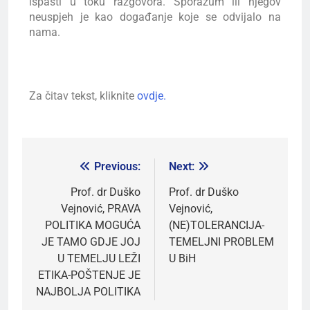
ispasti u toku razgovora. Sporazum ili njegov
neuspjeh je kao događanje koje se odvijalo na
nama.
Za čitav tekst, kliknite
ovdje.
Previous:
Next:
Prof. dr Duško
Prof. dr Duško
Vejnović, PRAVA
Vejnović,
POLITIKA MOGUĆA
(NE)TOLERANCIJA-
JE TAMO GDJE JOJ
TEMELJNI PROBLEM
U TEMELJU LEŽI
U BiH
ETIKA-POŠTENJE JE
NAJBOLJA POLITIKA