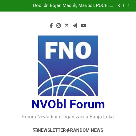
Doc. dr. Bojan Macuh, Maribor, POLITIČKA KRIZA U
SLOVENAČKOM PARLAMENTU
Doc. dr. Bojan Macuh, Maribor, POČELO
OBILJEŽAVANJE 30 GODINA USPJEŠNOG RADA I
Prof.dr Vaso Bojanić, MOGU LI KOMPJUTERI POSTATI
RAZVOJA DEFENDOLOGIJE – POGLED IZ SLOVENIJE
INTELIGENTNI
Prof.dr Nedžad Bašić, KAKO RAZUMJETI
AUTORITARNO LUDILO
Doc. dr. Bojan Macuh, Maribor, POLITIČKA KRIZA U
SLOVENAČKOM PARLAMENTU
Doc. dr. Bojan Macuh, Maribor, POČELO
OBILJEŽAVANJE 30 GODINA USPJEŠNOG RADA I
Prof.dr Vaso Bojanić, MOGU LI KOMPJUTERI POSTATI
RAZVOJA DEFENDOLOGIJE – POGLED IZ SLOVENIJE
INTELIGENTNI
Prof.dr Nedžad Bašić, KAKO RAZUMJETI
AUTORITARNO LUDILO
NVObl Forum
Forum Nevladinih Organizacija Banja Luka
NEWSLETTER
RANDOM NEWS