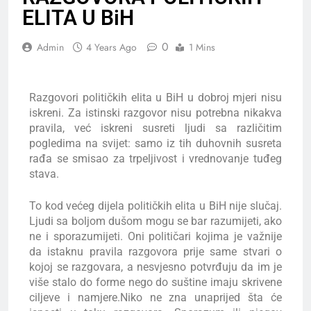
ELITA U BiH
0
Admin
4 Years Ago
1 Mins
Razgovori političkih elita u BiH u dobroj mjeri nisu
iskreni. Za istinski razgovor nisu potrebna nikakva
pravila, već iskreni susreti ljudi sa različitim
pogledima na svijet: samo iz tih duhovnih susreta
rađa se smisao za trpeljivost i vrednovanje tuđeg
stava.
To kod većeg dijela političkih elita u BiH nije slučaj.
Ljudi sa boljom dušom mogu se bar razumijeti, ako
ne i sporazumijeti. Oni političari kojima je važnije
da istaknu pravila razgovora prije same stvari o
kojoj se razgovara, a nesvjesno potvrđuju da im je
više stalo do forme nego do suštine imaju skrivene
ciljeve i namjere.Niko ne zna unaprijed šta će