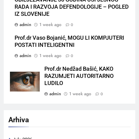
RADA I RAZVOJA DEFENDOLOGIJE – POGLED
IZ SLOVENIJE
admin
1 week ago
0
Prof.dr Vaso Bojanić, MOGU LI KOMPJUTERI
POSTATI INTELIGENTNI
admin
1 week ago
0
Prof.dr Nedžad Bašić, KAKO
RAZUMJETI AUTORITARNO
LUDILO
admin
1 week ago
0
Arhiva