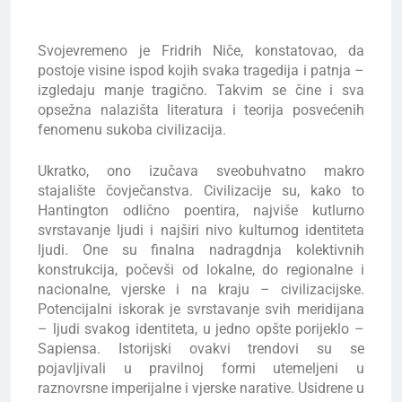
Svojevremeno je Fridrih Niče, konstatovao, da
postoje visine ispod kojih svaka tragedija i patnja –
izgledaju manje tragično. Takvim se čine i sva
opsežna nalazišta literatura i teorija posvećenih
fenomenu sukoba civilizacija.
Ukratko, ono izučava sveobuhvatno makro
stajalište čovječanstva. Civilizacije su, kako to
Hantington odlično poentira, najviše kutlurno
svrstavanje ljudi i najširi nivo kulturnog identiteta
ljudi. One su finalna nadragdnja kolektivnih
konstrukcija, počevši od lokalne, do regionalne i
nacionalne, vjerske i na kraju – civilizacijske.
Potencijalni iskorak je svrstavanje svih meridijana
– ljudi svakog identiteta, u jedno opšte porijeklo –
Sapiensa. Istorijski ovakvi trendovi su se
pojavljivali u pravilnoj formi utemeljeni u
raznovrsne imperijalne i vjerske narative. Usidrene u