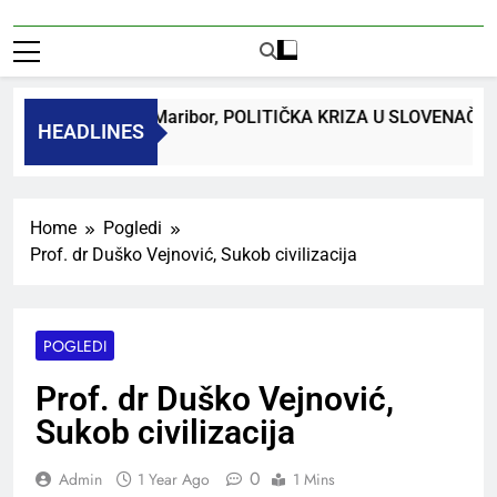
 dr. Bojan Macuh, Maribor, POLITIČKA KRIZA U SLOVENAČ
HEADLINES
k Ago
Home
Pogledi
Prof. dr Duško Vejnović, Sukob civilizacija
POGLEDI
Prof. dr Duško Vejnović,
Sukob civilizacija
0
Admin
1 Year Ago
1 Mins