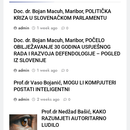
Doc. dr. Bojan Macuh, Maribor, POLITIČKA
KRIZA U SLOVENAČKOM PARLAMENTU
admin
1 week ago
0
Doc. dr. Bojan Macuh, Maribor, POČELO
OBILJEŽAVANJE 30 GODINA USPJEŠNOG
RADA I RAZVOJA DEFENDOLOGIJE – POGLED
IZ SLOVENIJE
admin
1 week ago
0
Prof.dr Vaso Bojanić, MOGU LI KOMPJUTERI
POSTATI INTELIGENTNI
admin
2 weeks ago
0
Prof.dr Nedžad Bašić, KAKO
RAZUMJETI AUTORITARNO
LUDILO