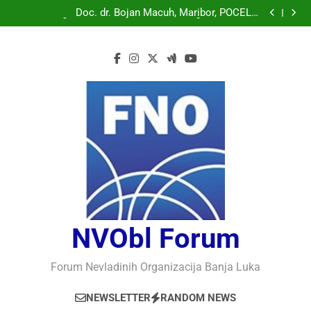
Doc. dr. Bojan Macuh, Maribor, POLITIČKA KRIZA U
SLOVENAČKOM PARLAMENTU
Doc. dr. Bojan Macuh, Maribor, POČELO
OBILJEŽAVANJE 30 GODINA USPJEŠNOG RADA I
Prof.dr Vaso Bojanić, MOGU LI KOMPJUTERI POSTATI
RAZVOJA DEFENDOLOGIJE – POGLED IZ SLOVENIJE
INTELIGENTNI
Prof.dr Nedžad Bašić, KAKO RAZUMJETI
AUTORITARNO LUDILO
Doc. dr. Bojan Macuh, Maribor, POLITIČKA KRIZA U
SLOVENAČKOM PARLAMENTU
Doc. dr. Bojan Macuh, Maribor, POČELO
OBILJEŽAVANJE 30 GODINA USPJEŠNOG RADA I
Prof.dr Vaso Bojanić, MOGU LI KOMPJUTERI POSTATI
RAZVOJA DEFENDOLOGIJE – POGLED IZ SLOVENIJE
INTELIGENTNI
Prof.dr Nedžad Bašić, KAKO RAZUMJETI
AUTORITARNO LUDILO
NVObl Forum
Forum Nevladinih Organizacija Banja Luka
NEWSLETTER
RANDOM NEWS