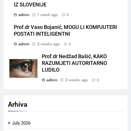
IZ SLOVENIJE
admin
1 week ago
0
Prof.dr Vaso Bojanić, MOGU LI KOMPJUTERI
POSTATI INTELIGENTNI
admin
2 weeks ago
0
Prof.dr Nedžad Bašić, KAKO
RAZUMJETI AUTORITARNO
LUDILO
admin
2 weeks ago
0
Arhiva
July 2026