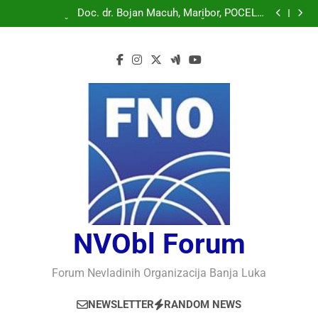
Doc. dr. Bojan Macuh, Maribor, POLITIČKA KRIZA U
SLOVENAČKOM PARLAMENTU
Doc. dr. Bojan Macuh, Maribor, POČELO
OBILJEŽAVANJE 30 GODINA USPJEŠNOG RADA I
Prof.dr Vaso Bojanić, MOGU LI KOMPJUTERI POSTATI
RAZVOJA DEFENDOLOGIJE – POGLED IZ SLOVENIJE
INTELIGENTNI
Prof.dr Nedžad Bašić, KAKO RAZUMJETI
AUTORITARNO LUDILO
Doc. dr. Bojan Macuh, Maribor, POLITIČKA KRIZA U
SLOVENAČKOM PARLAMENTU
Doc. dr. Bojan Macuh, Maribor, POČELO
OBILJEŽAVANJE 30 GODINA USPJEŠNOG RADA I
Prof.dr Vaso Bojanić, MOGU LI KOMPJUTERI POSTATI
RAZVOJA DEFENDOLOGIJE – POGLED IZ SLOVENIJE
INTELIGENTNI
Prof.dr Nedžad Bašić, KAKO RAZUMJETI
AUTORITARNO LUDILO
NVObl Forum
Forum Nevladinih Organizacija Banja Luka
NEWSLETTER
RANDOM NEWS