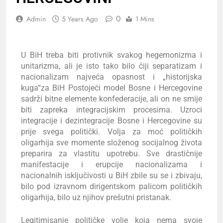
0
Admin
5 Years Ago
1 Mins
U BiH treba biti protivnik svakog hegemonizma i
unitarizma, ali je isto tako bilo čiji separatizam i
nacionalizam najveća opasnost i „historijska
kuga“za BiH Postojeći model Bosne i Hercegovine
sadrži bitne elemente konfederacije, ali on ne smije
biti zapreka integracijskim procesima. Uzroci
integracije i dezintegracije Bosne i Hercegovine su
prije svega politički. Volja za moć političkih
oligarhija sve momente složenog socijalnog života
preparira za vlastitu upotrebu. Sve drastičnije
manifestacije i erupcije nacionalizama i
nacionalnih isključivosti u BiH zbile su se i zbivaju,
bilo pod izravnom dirigentskom palicom političkih
oligarhija, bilo uz njihov prešutni pristanak.
Legitimisanje političke volje koja nema svoje