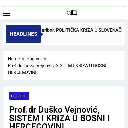
dr. Bojan Macuh, Maribor, POLITIČKA KRIZA U SLOVENAČK
HEADLINES
 Ago
Home
Pogledi
Prof.dr Duško Vejnović, SISTEM I KRIZA U BOSNI I
HERCEGOVINI
POGLEDI
Prof.dr Duško Vejnović,
SISTEM I KRIZA U BOSNI I
HERCEGOVINI