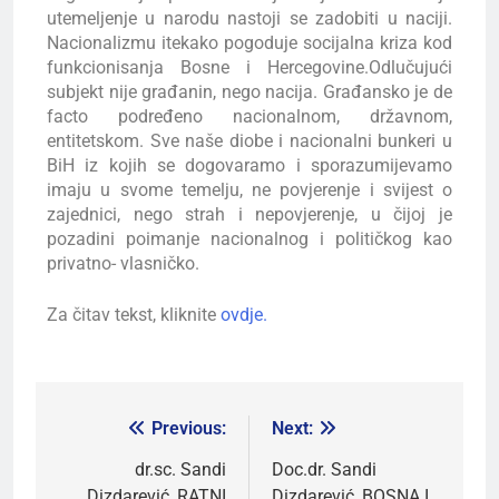
utemeljenje u narodu nastoji se zadobiti u naciji.
Nacionalizmu itekako pogoduje socijalna kriza kod
funkcionisanja Bosne i Hercegovine.Odlučujući
subjekt nije građanin, nego nacija. Građansko je de
facto podređeno nacionalnom, državnom,
entitetskom. Sve naše diobe i nacionalni bunkeri u
BiH iz kojih se dogovaramo i sporazumijevamo
imaju u svome temelju, ne povjerenje i svijest o
zajednici, nego strah i nepovjerenje, u čijoj je
pozadini poimanje nacionalnog i političkog kao
privatno- vlasničko.
Za čitav tekst, kliknite
ovdje.
Previous:
Next:
dr.sc. Sandi
Doc.dr. Sandi
Dizdarević, RATNI
Dizdarević, BOSNA I