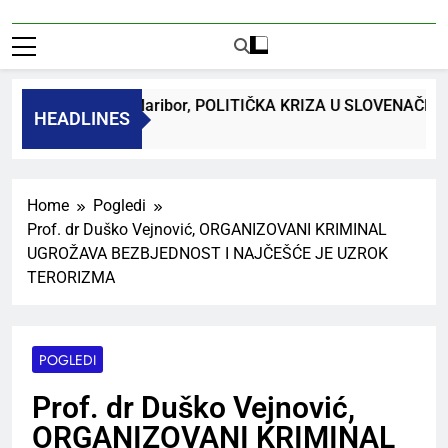
dr. Bojan Macuh, Maribor, POLITIČKA KRIZA U SLOVENAČK
HEADLINES
 Ago
Home
Pogledi
Prof. dr Duško Vejnović, ORGANIZOVANI KRIMINAL
UGROŽAVA BEZBJEDNOST I NAJČEŠĆE JE UZROK
TERORIZMA
POGLEDI
Prof. dr Duško Vejnović,
ORGANIZOVANI KRIMINAL