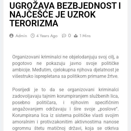
UGROŽAVA BEZBJEDNOST I
NAJČEŠĆE JE UZROK
TERORIZMA
0
Admin
4 Years Ago
1 Mins
Organizovani kriminalci ne objelodanjuju svoj cilj, a
pogotovo ne pokazuju javno svoje političke
ambicije. Međutim, cjelokupna njihova djelatnost je
višestruko isprepletana sa politikom primarne žrtve.
Posrijedi je to da se organizovani kriminalci
zadovoljavaju tajnim korumpiranjem službenih lica,
posebno političara, i njihovim specifičnim
angažovanjem održavaju i šire svoje „poslove“.
Korumpirana lica iz sistema političke vlasti svojim
amoralnim i protivzakonitim aktivnostima nanose
ogromnu štetu matičnoj državi, koja se otkriva