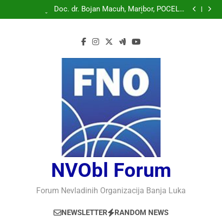
Doc. dr. Bojan Macuh, Maribor, POLITIČKA KRIZA U
SLOVENAČKOM PARLAMENTU
Doc. dr. Bojan Macuh, Maribor, POČELO
OBILJEŽAVANJE 30 GODINA USPJEŠNOG RADA I
Prof.dr Vaso Bojanić, MOGU LI KOMPJUTERI POSTATI
RAZVOJA DEFENDOLOGIJE – POGLED IZ SLOVENIJE
INTELIGENTNI
Prof.dr Nedžad Bašić, KAKO RAZUMJETI
AUTORITARNO LUDILO
Doc. dr. Bojan Macuh, Maribor, POLITIČKA KRIZA U
SLOVENAČKOM PARLAMENTU
Doc. dr. Bojan Macuh, Maribor, POČELO
OBILJEŽAVANJE 30 GODINA USPJEŠNOG RADA I
Prof.dr Vaso Bojanić, MOGU LI KOMPJUTERI POSTATI
RAZVOJA DEFENDOLOGIJE – POGLED IZ SLOVENIJE
INTELIGENTNI
Prof.dr Nedžad Bašić, KAKO RAZUMJETI
AUTORITARNO LUDILO
NVObl Forum
Forum Nevladinih Organizacija Banja Luka
NEWSLETTER
RANDOM NEWS