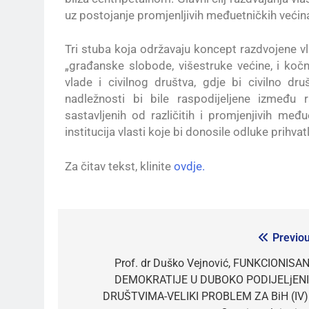
uz postojanje promjenljivih međuetničkih većin
Tri stuba koja održavaju koncept razdvojene vla
„građanske slobode, višestruke većine, i kočni
vlade i civilnog društva, gdje bi civilno dr
nadležnosti bi bile raspodijeljene između r
sastavljenih od različitih i promjenjivih me
institucija vlasti koje bi donosile odluke prihva
Za čitav tekst, klinite
ovdje.
Previou
Prof. dr Duško Vejnović, FUNKCIONISAN
DEMOKRATIJE U DUBOKO PODIJELjEN
DRUŠTVIMA-VELIKI PROBLEM ZA BiH (IV)