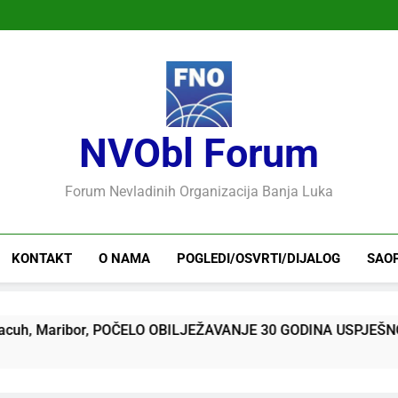
NVObl Forum
Forum Nevladinih Organizacija Banja Luka
KONTAKT
O NAMA
POGLEDI/OSVRTI/DIJALOG
SAO
aribor, POČELO OBILJEŽAVANJE 30 GODINA USPJEŠNOG RADA 