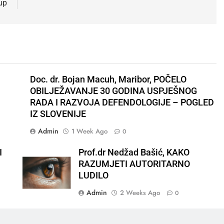
tup
Doc. dr. Bojan Macuh, Maribor, POČELO
OBILJEŽAVANJE 30 GODINA USPJEŠNOG
RADA I RAZVOJA DEFENDOLOGIJE – POGLED
IZ SLOVENIJE
Admin
1 Week Ago
0
I
Prof.dr Nedžad Bašić, KAKO
RAZUMJETI AUTORITARNO
LUDILO
Admin
2 Weeks Ago
0