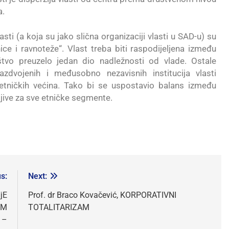
a.
sti (a koja su jako slična organizaciji vlasti u SAD-u) su
ce i ravnoteže“. Vlast treba biti raspodijeljena između
uštvo preuzelo jedan dio nadležnosti od vlade. Ostale
azdvojenih i međusobno nezavisnih institucija vlasti
đuetničkih većina. Tako bi se uspostavio balans između
tljive za sve etničke segmente.
s:
Next:
jE
Prof. dr Braco Kovačević, KORPORATIVNI
IM
TOTALITARIZAM
 –