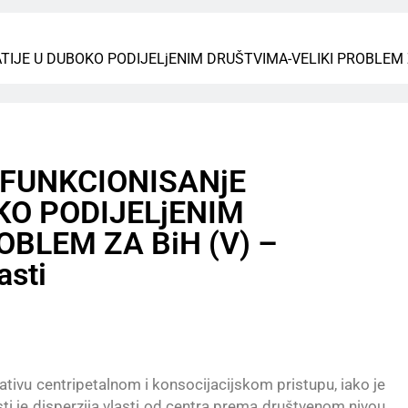
TIJE U DUBOKO PODIJELjENIM DRUŠTVIMA-VELIKI PROBLEM ZA Bi
ć, FUNKCIONISANjE
O PODIJELjENIM
BLEM ZA BiH (V) –
asti
rnativu centripetalnom i konsocijacijskom pristupu, iako je
asti je disperzija vlasti od centra prema društvenom nivou