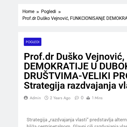
Home
Pogledi
Prof.dr Duško Vejnović, FUNKCIONISANjE DEMOKRA
POGLEDI
Prof.dr Duško Vejnovi
DEMOKRATIJE U DUBOK
DRUŠTVIMA-VELIKI PRO
Strategija razdvajanja vl
0
Admin
2 Years Ago
1 Mins
Strategija „razdvajanja vlasti“ predstavlja alte
bliža centripetalnom. Glavni cilj razdvajanja vl