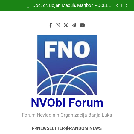
Doc. dr. Bojan Macuh, Maribor, POLITIČKA KRIZA U
SLOVENAČKOM PARLAMENTU
Doc. dr. Bojan Macuh, Maribor, POČELO
OBILJEŽAVANJE 30 GODINA USPJEŠNOG RADA I
Prof.dr Vaso Bojanić, MOGU LI KOMPJUTERI POSTATI
RAZVOJA DEFENDOLOGIJE – POGLED IZ SLOVENIJE
INTELIGENTNI
Prof.dr Nedžad Bašić, KAKO RAZUMJETI
AUTORITARNO LUDILO
Doc. dr. Bojan Macuh, Maribor, POLITIČKA KRIZA U
SLOVENAČKOM PARLAMENTU
Doc. dr. Bojan Macuh, Maribor, POČELO
OBILJEŽAVANJE 30 GODINA USPJEŠNOG RADA I
Prof.dr Vaso Bojanić, MOGU LI KOMPJUTERI POSTATI
RAZVOJA DEFENDOLOGIJE – POGLED IZ SLOVENIJE
INTELIGENTNI
Prof.dr Nedžad Bašić, KAKO RAZUMJETI
AUTORITARNO LUDILO
NVObl Forum
Forum Nevladinih Organizacija Banja Luka
NEWSLETTER
RANDOM NEWS