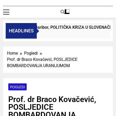
dr. Bojan Macuh, Maribor, POLITIČKA KRIZA U SLOVENAČK
HEADLINES
 Ago
Home
Pogledi
Prof. dr Braco Kovačević, POSLJEDICE
BOMBARDOVANJA URANIJUMOM
POGLEDI
Prof. dr Braco Kovačević,
POSLJEDICE
BOMBARDOVANJA