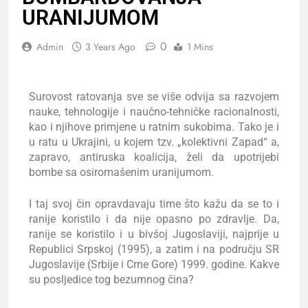
URANIJUMOM
0
Admin
3 Years Ago
1 Mins
Surovost ratovanja sve se više odvija sa razvojem
nauke, tehnologije i naučno-tehničke racionalnosti,
kao i njihove primjene u ratnim sukobima. Tako je i
u ratu u Ukrajini, u kojem tzv. „kolektivni Zapad“ a,
zapravo, antiruska koalicija, želi da upotrijebi
bombe sa osiromašenim uranijumom.
I taj svoj čin opravdavaju time što kažu da se to i
ranije koristilo i da nije opasno po zdravlje. Da,
ranije se koristilo i u bivšoj Jugoslaviji, najprije u
Republici Srpskoj (1995), a zatim i na području SR
Jugoslavije (Srbije i Crne Gore) 1999. godine. Kakve
su posljedice tog bezumnog čina?