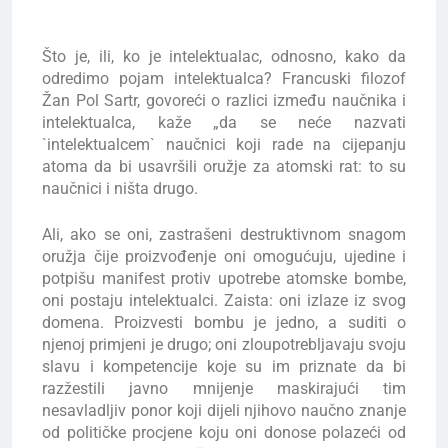
Što je, ili, ko je intelektualac, odnosno, kako da
odredimo pojam intelektualca? Francuski filozof
Žan Pol Sartr, govoreći o razlici između naučnika i
intelektualca, kaže „da se neće nazvati
`intelektualcem` naučnici koji rade na cijepanju
atoma da bi usavršili oružje za atomski rat: to su
naučnici i ništa drugo.
Ali, ako se oni, zastrašeni destruktivnom snagom
oružja čije proizvođenje oni omogućuju, ujedine i
potpišu manifest protiv upotrebe atomske bombe,
oni postaju intelektualci. Zaista: oni izlaze iz svog
domena. Proizvesti bombu je jedno, a suditi o
njenoj primjeni je drugo; oni zloupotrebljavaju svoju
slavu i kompetencije koje su im priznate da bi
razžestili javno mnijenje maskirajući tim
nesavladljiv ponor koji dijeli njihovo naučno znanje
od političke procjene koju oni donose polazeći od