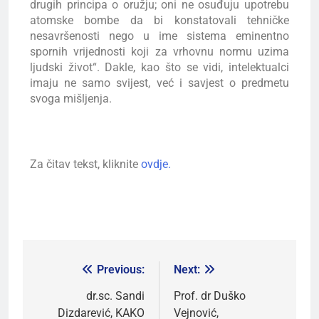
drugih principa o oružju; oni ne osuđuju upotrebu
atomske bombe da bi konstatovali tehničke
nesavršenosti nego u ime sistema eminentno
spornih vrijednosti koji za vrhovnu normu uzima
ljudski život“. Dakle, kao što se vidi, intelektualci
imaju ne samo svijest, već i savjest o predmetu
svoga mišljenja.
Za čitav tekst, kliknite
ovdje.
Previous:
Next:
dr.sc. Sandi
Prof. dr Duško
Dizdarević, KAKO
Vejnović,