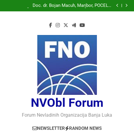
Doc. dr. Bojan Macuh, Maribor, POLITIČKA KRIZA U
SLOVENAČKOM PARLAMENTU
Doc. dr. Bojan Macuh, Maribor, POČELO
OBILJEŽAVANJE 30 GODINA USPJEŠNOG RADA I
Prof.dr Vaso Bojanić, MOGU LI KOMPJUTERI POSTATI
RAZVOJA DEFENDOLOGIJE – POGLED IZ SLOVENIJE
INTELIGENTNI
Prof.dr Nedžad Bašić, KAKO RAZUMJETI
AUTORITARNO LUDILO
Doc. dr. Bojan Macuh, Maribor, POLITIČKA KRIZA U
SLOVENAČKOM PARLAMENTU
Doc. dr. Bojan Macuh, Maribor, POČELO
OBILJEŽAVANJE 30 GODINA USPJEŠNOG RADA I
Prof.dr Vaso Bojanić, MOGU LI KOMPJUTERI POSTATI
RAZVOJA DEFENDOLOGIJE – POGLED IZ SLOVENIJE
INTELIGENTNI
Prof.dr Nedžad Bašić, KAKO RAZUMJETI
AUTORITARNO LUDILO
NVObl Forum
Forum Nevladinih Organizacija Banja Luka
NEWSLETTER
RANDOM NEWS