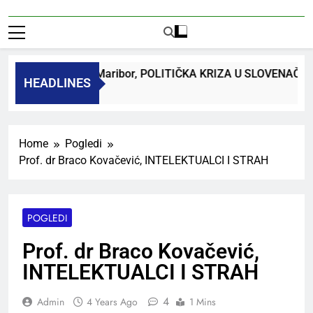
 dr. Bojan Macuh, Maribor, POLITIČKA KRIZA U SLOVENAČ
HEADLINES
k Ago
Home
Pogledi
Prof. dr Braco Kovačević, INTELEKTUALCI I STRAH
POGLEDI
Prof. dr Braco Kovačević,
INTELEKTUALCI I STRAH
4
Admin
4 Years Ago
1 Mins