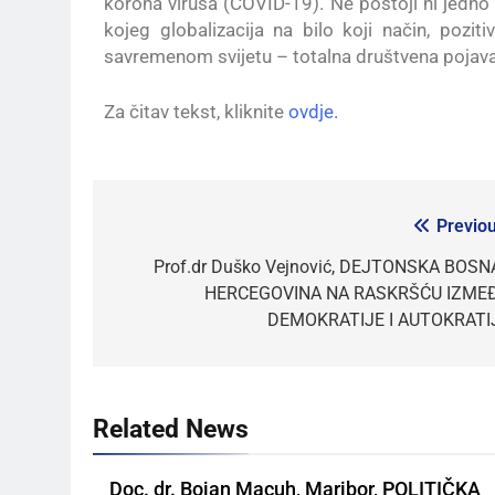
korona virusa (COVID-19). Ne postoji ni jedno 
kojeg globalizacija na bilo koji način, pozitiv
savremenom svijetu – totalna društvena pojava
Za čitav tekst, kliknite
ovdje.
Previou
Prof.dr Duško Vejnović, DEJTONSKA BOSNA
HERCEGOVINA NA RASKRŠĆU IZME
DEMOKRATIJE I AUTOKRATI
Related News
Doc. dr. Bojan Macuh, Maribor, POLITIČKA