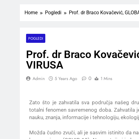
Home
Pogledi
Prof. dr Braco Kovačević, GLO
POGLEDI
Prof. dr Braco Kovačev
VIRUSA
0
Admin
5 Years Ago
1 Mins
Zato što je zahvatila sva područja našeg druš
totalni fenomen savremenog doba. Zahvatila je e
nauku, znanja, informacije i tehnologiju, ekologi
Možda čudno zvuči, ali je sasvim istinito da na