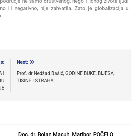
područje ne samo društvenog, nego i ličnog života ljudi
no ili negativno, nije zahvatila. Zato je globalizacija u
.
s:
Next:
 I
Prof. dr Nedžad Bašić, GODINE BUKE, BIJESA,
ĐU
TIŠINE I STRAHA
JE
Doc. dr. Bojan Macuh, Maribor, POČELO