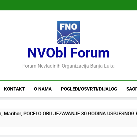
NVObl Forum
Forum Nevladinih Organizacija Banja Luka
KONTAKT
O NAMA
POGLEDI/OSVRTI/DIJALOG
SAO
or, POČELO OBILJEŽAVANJE 30 GODINA USPJEŠNOG RADA I R