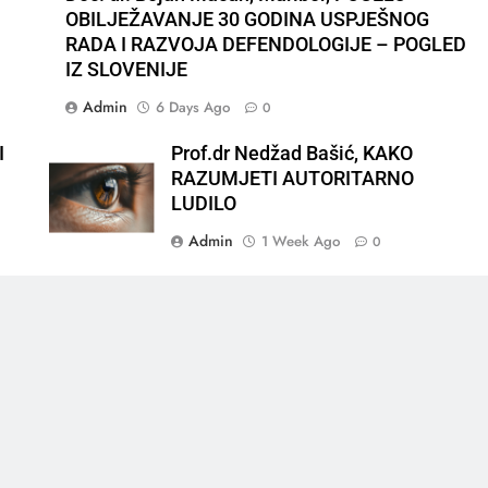
OBILJEŽAVANJE 30 GODINA USPJEŠNOG
RADA I RAZVOJA DEFENDOLOGIJE – POGLED
IZ SLOVENIJE
Admin
6 Days Ago
0
I
Prof.dr Nedžad Bašić, KAKO
RAZUMJETI AUTORITARNO
LUDILO
Admin
1 Week Ago
0