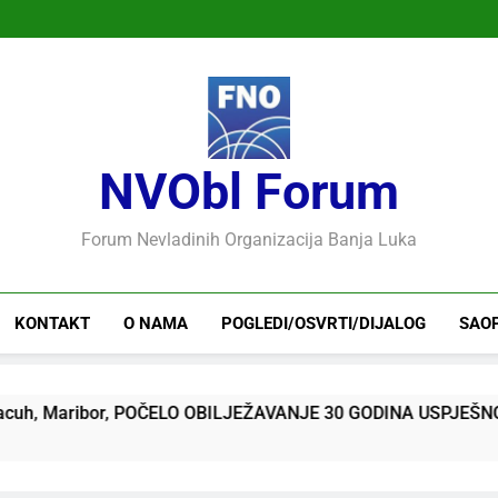
NVObl Forum
Forum Nevladinih Organizacija Banja Luka
KONTAKT
O NAMA
POGLEDI/OSVRTI/DIJALOG
SAO
ribor, POČELO OBILJEŽAVANJE 30 GODINA USPJEŠNOG RADA 