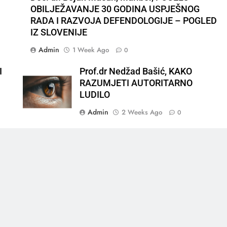
OBILJEŽAVANJE 30 GODINA USPJEŠNOG
RADA I RAZVOJA DEFENDOLOGIJE – POGLED
IZ SLOVENIJE
Admin
1 Week Ago
0
I
Prof.dr Nedžad Bašić, KAKO
RAZUMJETI AUTORITARNO
LUDILO
Admin
2 Weeks Ago
0