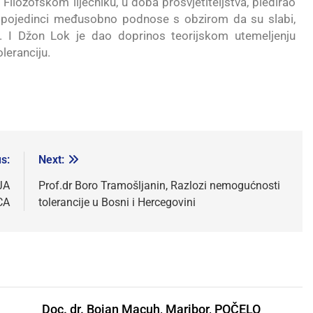
u Filozofskom liječniku, u doba prosvjetiteljstva, pledirao
e pojedinci međusobno podnose s obzirom da su slabi,
. I Džon Lok je dao doprinos teorijskom utemeljenju
oleranciju.
s:
Next:
JA
Prof.dr Boro Tramošljanin, Razlozi nemogućnosti
CA
tolerancije u Bosni i Hercegovini
Doc. dr. Bojan Macuh, Maribor, POČELO