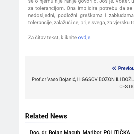
se o njemu nije ranije govorilo. Još je, Volter, 
za tolerancijom. Ona implicira potrebu da s
nedosljedni, podložni greškama i zabludama
tolerancije, zalažući se, prije svega, za vjersku t
Za čitav tekst, kliknite
ovdje.
Previou
Prof.dr Vaso Bojanić, HIGGSOV BOZON ILI BOŽI
ČESTI
Related News
Doc. dr. Bojan Macuh, Maribor, POLITIČKA