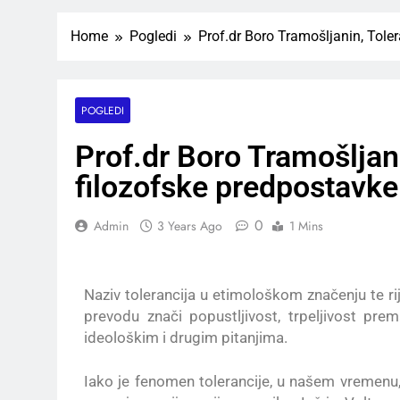
Home
Pogledi
Prof.dr Boro Tramošljanin, Toler
POGLEDI
Prof.dr Boro Tramošljani
filozofske predpostavke
0
Admin
3 Years Ago
1 Mins
Naziv tolerancija u etimološkom značenju te rij
prevodu znači popustljivost, trpeljivost pre
ideološkim i drugim pitanjima.
Iako je fenomen tolerancije, u našem vremenu, 