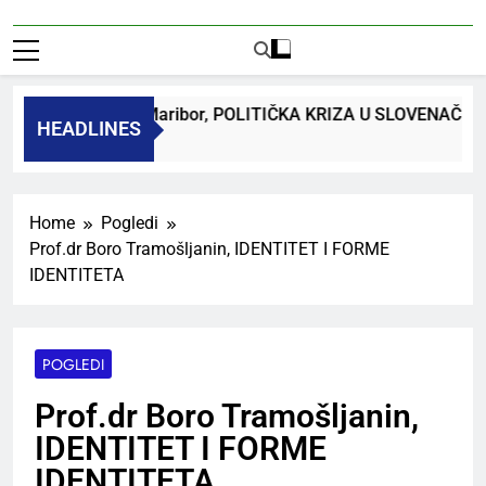
 dr. Bojan Macuh, Maribor, POLITIČKA KRIZA U SLOVENAČK
HEADLINES
 Ago
Home
Pogledi
Prof.dr Boro Tramošljanin, IDENTITET I FORME
IDENTITETA
POGLEDI
Prof.dr Boro Tramošljanin,
IDENTITET I FORME
IDENTITETA