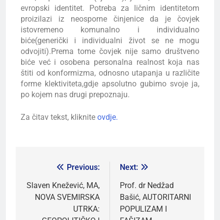
evropski identitet. Potreba za ličnim identitetom
proizilazi iz neosporne činjenice da je čovjek
istovremeno komunalno i individualno
biće(generički i individualni život se ne mogu
odvojiti).Prema tome čovjek nije samo društveno
biće već i osobena personalna realnost koja nas
štiti od konformizma, odnosno utapanja u različite
forme klektiviteta,gdje apsolutno gubimo svoje ja,
po kojem nas drugi prepoznaju.
Za čitav tekst, kliknite
ovdje.
Previous:
Next:
Slaven Knežević, MA,
Prof. dr Nedžad
NOVA SVEMIRSKA
Bašić, AUTORITARNI
UTRKA:
POPULIZAM I