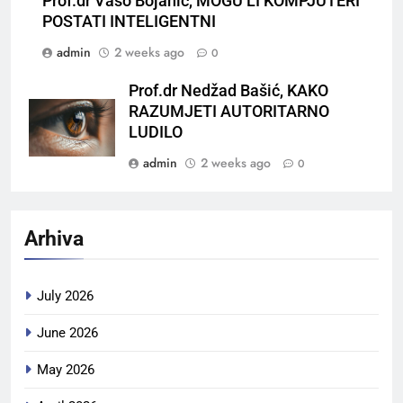
Prof.dr Vaso Bojanić, MOGU LI KOMPJUTERI
POSTATI INTELIGENTNI
admin
2 weeks ago
0
Prof.dr Nedžad Bašić, KAKO
RAZUMJETI AUTORITARNO
LUDILO
admin
2 weeks ago
0
Arhiva
July 2026
June 2026
May 2026