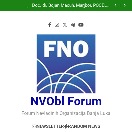
Doc. dr. Bojan Macuh, Maribor, POLITIČKA KRIZA U
SLOVENAČKOM PARLAMENTU
Doc. dr. Bojan Macuh, Maribor, POČELO
OBILJEŽAVANJE 30 GODINA USPJEŠNOG RADA I
Prof.dr Vaso Bojanić, MOGU LI KOMPJUTERI POSTATI
RAZVOJA DEFENDOLOGIJE – POGLED IZ SLOVENIJE
INTELIGENTNI
Prof.dr Nedžad Bašić, KAKO RAZUMJETI
AUTORITARNO LUDILO
Doc. dr. Bojan Macuh, Maribor, POLITIČKA KRIZA U
SLOVENAČKOM PARLAMENTU
Doc. dr. Bojan Macuh, Maribor, POČELO
OBILJEŽAVANJE 30 GODINA USPJEŠNOG RADA I
Prof.dr Vaso Bojanić, MOGU LI KOMPJUTERI POSTATI
RAZVOJA DEFENDOLOGIJE – POGLED IZ SLOVENIJE
INTELIGENTNI
Prof.dr Nedžad Bašić, KAKO RAZUMJETI
AUTORITARNO LUDILO
NVObl Forum
Forum Nevladinih Organizacija Banja Luka
NEWSLETTER
RANDOM NEWS