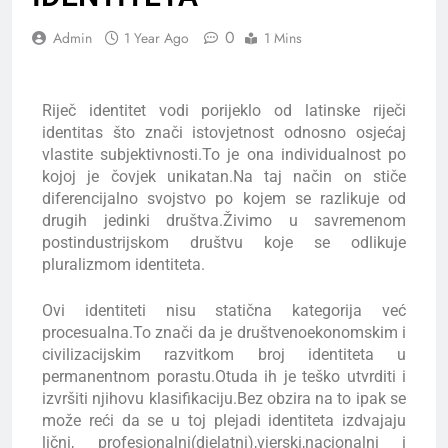
0
Admin
1 Year Ago
1 Mins
Riječ identitet vodi porijeklo od latinske riječi
identitas što znači istovjetnost odnosno osjećaj
vlastite subjektivnosti.To je ona individualnost po
kojoj je čovjek unikatan.Na taj način on stiče
diferencijalno svojstvo po kojem se razlikuje od
drugih jedinki društva.Živimo u savremenom
postindustrijskom društvu koje se odlikuje
pluralizmom identiteta.
Ovi identiteti nisu statična kategorija već
procesualna.To znači da je društvenoekonomskim i
civilizacijskim razvitkom broj identiteta u
permanentnom porastu.Otuda ih je teško utvrditi i
izvršiti njihovu klasifikaciju.Bez obzira na to ipak se
može reći da se u toj plejadi identiteta izdvajaju
lični, profesionalni(djelatni),vjerski,nacionalni i