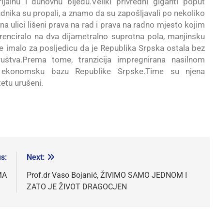
jalnu i duhovnu bijedu.Veliki privredni giganti poput
rudnika su propali, a znamo da su zapošljavali po nekoliko
 na ulici lišeni prava na rad i prava na radno mjesto kojim
renciralo na dva dijametralno suprotna pola, manjinsku
e imalo za posljedicu da je Republika Srpska ostala bez
ruštva.Prema tome, tranzicija impregnirana nasilnom
sala ekonomsku bazu Republike Srpske.Time su njena
etu urušeni.
s:
Next:
MA
Prof.dr Vaso Bojanić, ŽIVIMO SAMO JEDNOM I
ZATO JE ŽIVOT DRAGOCJEN