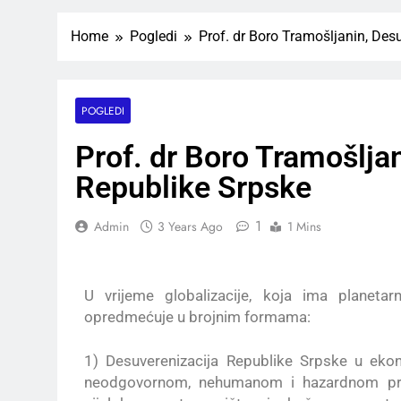
Home
Pogledi
Prof. dr Boro Tramošljanin, Des
POGLEDI
Prof. dr Boro Tramošlja
Republike Srpske
1
Admin
3 Years Ago
1 Mins
U vrijeme globalizacije, koja ima planetar
opredmećuje u brojnim formama:
1) Desuverenizacija Republike Srpske u eko
neodgovornom, nehumanom i hazardnom priv