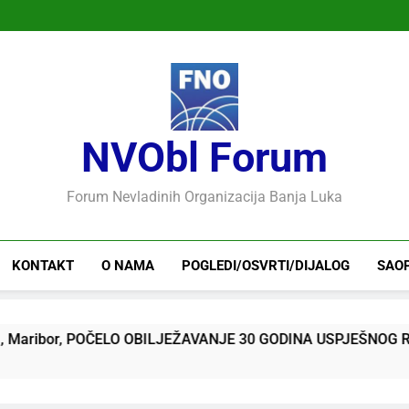
NVObl Forum
Forum Nevladinih Organizacija Banja Luka
KONTAKT
O NAMA
POGLEDI/OSVRTI/DIJALOG
SAO
or, POČELO OBILJEŽAVANJE 30 GODINA USPJEŠNOG RADA I RA