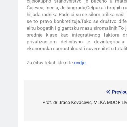
cijelokupno stanovništvo je bačeno u materi
Čajevca, Incela, Jelšingrada,Celpaka i brojnih 
hiljada radnika.Radnici su se silom prilika našli
se to pravo konkretizuje.Tako se društvo dife
elitu bogatih i gigantsku masu siromašnih.To j
srednje klase kao integrativnog faktora d
privatizacijom definitivno je dezintegri
ekonomska samostalnost i suverenitet u totalit
Za čitav tekst, kliknite
ovdje.
Previou
Prof. dr Braco Kovačević, MEKA MOĆ FIL