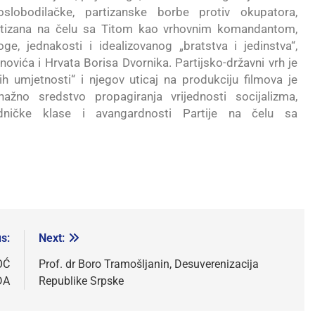
oslobodilačke, partizanske borbe protiv okupatora,
 partizana na čelu sa Titom kao vrhovnim komandantom,
ge, jednakosti i idealizovanog „bratstva i jedinstva“,
novića i Hrvata Borisa Dvornika. Partijsko-državni vrh je
 umjetnosti“ i njegov uticaj na produkciju filmova je
ažno sredstvo propagiranja vrijednosti socijalizma,
 radničke klase i avangardnosti Partije na čelu sa
s:
Next:
OĆ
Prof. dr Boro Tramošljanin, Desuverenizacija
DA
Republike Srpske