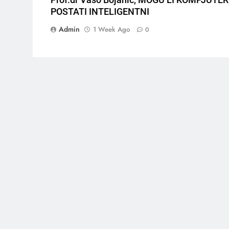
Prof.dr Vaso Bojanić, MOGU LI KOMPJUTER
POSTATI INTELIGENTNI
Admin
1 Week Ago
0