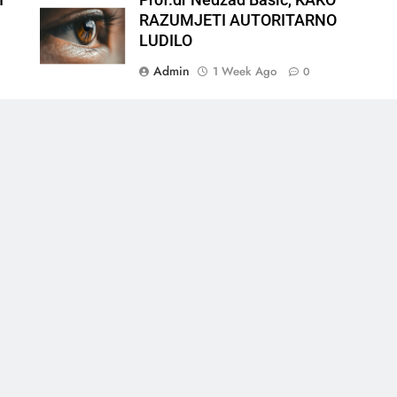
I
Prof.dr Nedžad Bašić, KAKO
RAZUMJETI AUTORITARNO
LUDILO
Admin
1 Week Ago
0