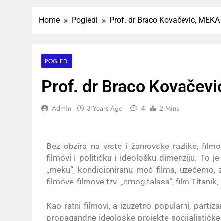
Home
Pogledi
Prof. dr Braco Kovačević, ME
POGLEDI
Prof. dr Braco Kovače
4
Admin
3 Years Ago
2 Mins
Bez obzira na vrste i žanrovske razlike, film
filmovi i političku i ideološku dimenziju. To j
„meku“, kondicioniranu moć filma, uzećemo, za 
filmove, filmove tzv. „crnog talasa“, film Titanik
Kao ratni filmovi, a izuzetno popularni, partiz
propagandne ideološke projekte socijalističke d