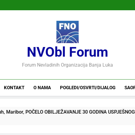
NVObl Forum
Forum Nevladinih Organizacija Banja Luka
KONTAKT
O NAMA
POGLEDI/OSVRTI/DIJALOG
SAO
bor, POČELO OBILJEŽAVANJE 30 GODINA USPJEŠNOG RADA I 