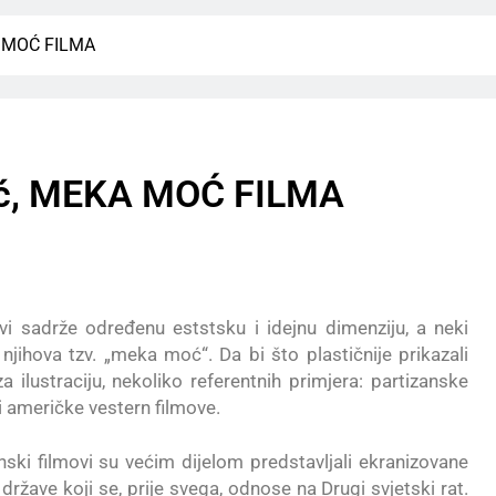
KA MOĆ FILMA
vić, MEKA MOĆ FILMA
ovi sadrže određenu eststsku i idejnu dimenziju, a neki
e njihova tzv. „meka moć“. Da bi što plastičnije prikazali
ilustraciju, nekoliko referentnih primjera: partizanske
, i američke vestern filmove.
anski filmovi su većim dijelom predstavljali ekranizovane
ržave koji se, prije svega, odnose na Drugi svjetski rat.