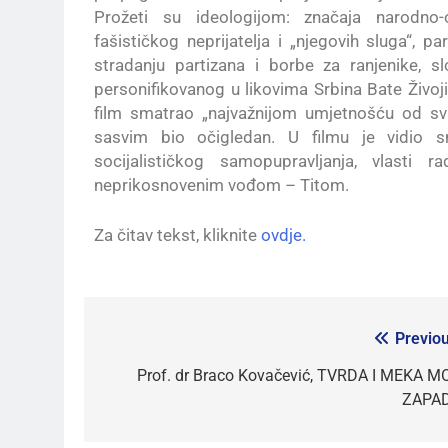
Prožeti su ideologijom: značaja narodno-
fašističkog neprijatelja i „njegovih sluga“,
stradanju partizana i borbe za ranjenike, slo
personifikovanog u likovima Srbina Bate Živoji
film smatrao „najvažnijom umjetnošću od svih
sasvim bio očigledan. U filmu je vidio sn
socijalističkog samopupravljanja, vlasti
neprikosnovenim vođom – Titom.
Za čitav tekst, kliknite
ovdje.
Previou
Prof. dr Braco Kovačević, TVRDA I MEKA M
ZAPA