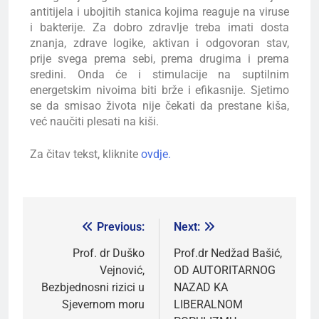
antitijela i ubojitih stanica kojima reaguje na viruse
i bakterije. Za dobro zdravlje treba imati dosta
znanja, zdrave logike, aktivan i odgovoran stav,
prije svega prema sebi, prema drugima i prema
sredini. Onda će i stimulacije na suptilnim
energetskim nivoima biti brže i efikasnije. Sjetimo
se da smisao života nije čekati da prestane kiša,
već naučiti plesati na kiši.
Za čitav tekst, kliknite
ovdje.
Previous:
Next:
Prof. dr Duško
Prof.dr Nedžad Bašić,
Vejnović,
OD AUTORITARNOG
Bezbjednosni rizici u
NAZAD KA
Sjevernom moru
LIBERALNOM