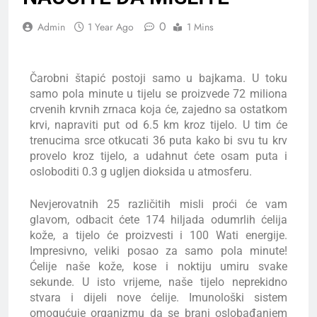
0
Admin
1 Year Ago
1 Mins
Čarobni štapić postoji samo u bajkama. U toku
samo pola minute u tijelu se proizvede 72 miliona
crvenih krvnih zrnaca koja će, zajedno sa ostatkom
krvi, napraviti put od 6.5 km kroz tijelo. U tim će
trenucima srce otkucati 36 puta kako bi svu tu krv
provelo kroz tijelo, a udahnut ćete osam puta i
osloboditi 0.3 g ugljen dioksida u atmosferu.
Nevjerovatnih 25 različitih misli proći će vam
glavom, odbacit ćete 174 hiljada odumrlih ćelija
kože, a tijelo će proizvesti i 100 Wati energije.
Impresivno, veliki posao za samo pola minute!
Ćelije naše kože, kose i noktiju umiru svake
sekunde. U isto vrijeme, naše tijelo neprekidno
stvara i dijeli nove ćelije. Imunološki sistem
omogućuje organizmu da se brani oslobađanjem