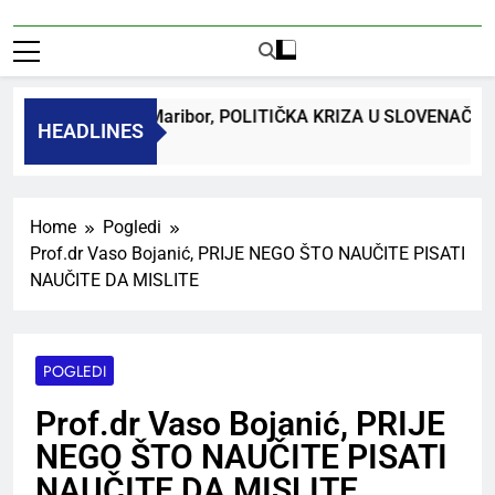
 dr. Bojan Macuh, Maribor, POLITIČKA KRIZA U SLOVENAČK
HEADLINES
k Ago
Home
Pogledi
Prof.dr Vaso Bojanić, PRIJE NEGO ŠTO NAUČITE PISATI
NAUČITE DA MISLITE
POGLEDI
Prof.dr Vaso Bojanić, PRIJE
NEGO ŠTO NAUČITE PISATI
NAUČITE DA MISLITE