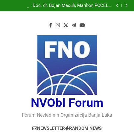
Doc. dr. Bojan Macuh, Maribor, POLITIČKA KRIZA U
SLOVENAČKOM PARLAMENTU
Doc. dr. Bojan Macuh, Maribor, POČELO
OBILJEŽAVANJE 30 GODINA USPJEŠNOG RADA I
Prof.dr Vaso Bojanić, MOGU LI KOMPJUTERI POSTATI
RAZVOJA DEFENDOLOGIJE – POGLED IZ SLOVENIJE
INTELIGENTNI
Prof.dr Nedžad Bašić, KAKO RAZUMJETI
AUTORITARNO LUDILO
Doc. dr. Bojan Macuh, Maribor, POLITIČKA KRIZA U
SLOVENAČKOM PARLAMENTU
Doc. dr. Bojan Macuh, Maribor, POČELO
OBILJEŽAVANJE 30 GODINA USPJEŠNOG RADA I
Prof.dr Vaso Bojanić, MOGU LI KOMPJUTERI POSTATI
RAZVOJA DEFENDOLOGIJE – POGLED IZ SLOVENIJE
INTELIGENTNI
Prof.dr Nedžad Bašić, KAKO RAZUMJETI
AUTORITARNO LUDILO
NVObl Forum
Forum Nevladinih Organizacija Banja Luka
NEWSLETTER
RANDOM NEWS