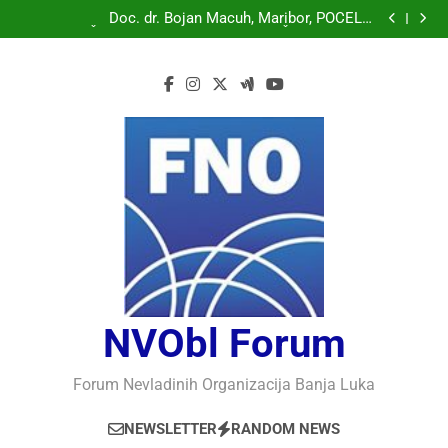
Doc. dr. Bojan Macuh, Maribor, POLITIČKA KRIZA U
SLOVENAČKOM PARLAMENTU
Doc. dr. Bojan Macuh, Maribor, POČELO
OBILJEŽAVANJE 30 GODINA USPJEŠNOG RADA I
Prof.dr Vaso Bojanić, MOGU LI KOMPJUTERI POSTATI
RAZVOJA DEFENDOLOGIJE – POGLED IZ SLOVENIJE
INTELIGENTNI
Prof.dr Nedžad Bašić, KAKO RAZUMJETI
AUTORITARNO LUDILO
Doc. dr. Bojan Macuh, Maribor, POLITIČKA KRIZA U
SLOVENAČKOM PARLAMENTU
Doc. dr. Bojan Macuh, Maribor, POČELO
OBILJEŽAVANJE 30 GODINA USPJEŠNOG RADA I
Prof.dr Vaso Bojanić, MOGU LI KOMPJUTERI POSTATI
RAZVOJA DEFENDOLOGIJE – POGLED IZ SLOVENIJE
INTELIGENTNI
Prof.dr Nedžad Bašić, KAKO RAZUMJETI
AUTORITARNO LUDILO
NVObl Forum
Forum Nevladinih Organizacija Banja Luka
NEWSLETTER
RANDOM NEWS