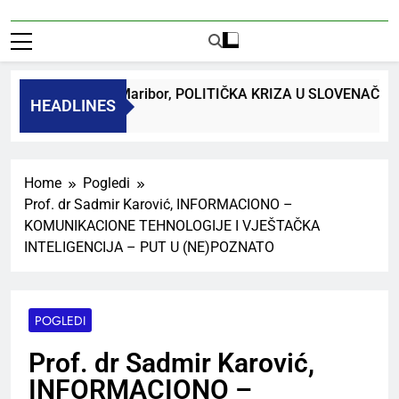
 dr. Bojan Macuh, Maribor, POLITIČKA KRIZA U SLOVENAČ
HEADLINES
k Ago
Home
Pogledi
Prof. dr Sadmir Karović, INFORMACIONO –
KOMUNIKACIONE TEHNOLOGIJE I VJEŠTAČKA
INTELIGENCIJA – PUT U (NE)POZNATO
POGLEDI
Prof. dr Sadmir Karović,
INFORMACIONO –