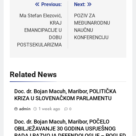
Previous:
Next:
Ma Stefan Elezović,
POZIV ZA
KRAJ
MEĐUNARODNU
EMANCIPACIJE U
NAUČNU
DOBU
KONFERENCIJU
POSTSEKULARIZMA
Related News
Doc. dr. Bojan Macuh, Maribor, POLITIČKA
KRIZA U SLOVENAČKOM PARLAMENTU
admin
1 week ago
0
Doc. dr. Bojan Macuh, Maribor, POČELO
OBILJEŽAVANJE 30 GODINA USPJEŠNOG
RADA I RAZVOJA DEFENDOLOGIJE – POGLED