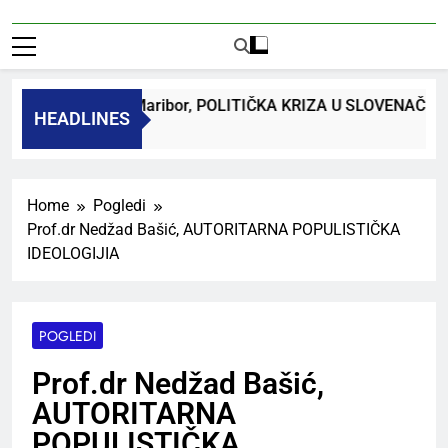
 dr. Bojan Macuh, Maribor, POLITIČKA KRIZA U SLOVENAČK
HEADLINES
 Ago
Home
Pogledi
Prof.dr Nedžad Bašić, AUTORITARNA POPULISTIČKA
IDEOLOGIJIA
POGLEDI
Prof.dr Nedžad Bašić,
AUTORITARNA
POPULISTIČKA