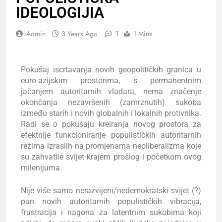
IDEOLOGIJIA
1
Admin
3 Years Ago
1 Mins
Pokušaj iscrtavanja novih geopolitičkih granica u
euro-azijskim prostorima, s permanentnim
jačanjem autoritarnih vladara, nema značenje
okončanja nezavršenih (zamrznutih) sukoba
između starih i novih globalnih i lokalnih protivnika.
Radi se o pokušaju kreiranja novog prostora za
efektnije funkcioniranje populističkih autoritarnih
režima izraslih na promjenama neoliberalizma koje
su zahvatile svijet krajem prošlog i početkom ovog
milenijuma.
Nije više samo nerazvijeni/nedemokratski svijet (?)
pun novih autoritarnih populističkih vibracija,
frustracija i nagona za latentnim sukobima koji