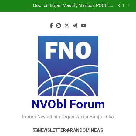
Doc. dr. Bojan Macuh, Maribor, POLITIČKA KRIZA U
SLOVENAČKOM PARLAMENTU
Doc. dr. Bojan Macuh, Maribor, POČELO
OBILJEŽAVANJE 30 GODINA USPJEŠNOG RADA I
Prof.dr Vaso Bojanić, MOGU LI KOMPJUTERI POSTATI
RAZVOJA DEFENDOLOGIJE – POGLED IZ SLOVENIJE
INTELIGENTNI
Prof.dr Nedžad Bašić, KAKO RAZUMJETI
AUTORITARNO LUDILO
Doc. dr. Bojan Macuh, Maribor, POLITIČKA KRIZA U
SLOVENAČKOM PARLAMENTU
Doc. dr. Bojan Macuh, Maribor, POČELO
OBILJEŽAVANJE 30 GODINA USPJEŠNOG RADA I
Prof.dr Vaso Bojanić, MOGU LI KOMPJUTERI POSTATI
RAZVOJA DEFENDOLOGIJE – POGLED IZ SLOVENIJE
INTELIGENTNI
Prof.dr Nedžad Bašić, KAKO RAZUMJETI
AUTORITARNO LUDILO
NVObl Forum
Forum Nevladinih Organizacija Banja Luka
NEWSLETTER
RANDOM NEWS