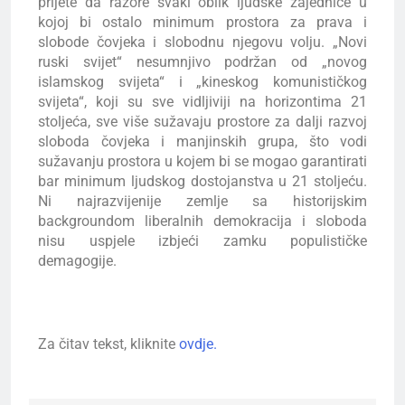
prijete da razore svaki oblik ljudske zajednice u
kojoj bi ostalo minimum prostora za prava i
slobode čovjeka i slobodnu njegovu volju. „Novi
ruski svijet“ nesumnjivo podržan od „novog
islamskog svijeta“ i „kineskog komunističkog
svijeta“, koji su sve vidljiviji na horizontima 21
stoljeća, sve više sužavaju prostore za dalji razvoj
sloboda čovjeka i manjinskih grupa, što vodi
sužavanju prostora u kojem bi se mogao garantirati
bar minimum ljudskog dostojanstva u 21 stoljeću.
Ni najrazvijenije zemlje sa historijskim
backgroundom liberalnih demokracija i sloboda
nisu uspjele izbjeći zamku populističke
demagogije.
Za čitav tekst, kliknite
ovdje.