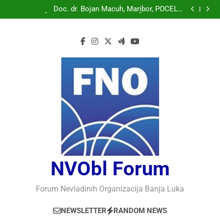
Doc. dr. Bojan Macuh, Maribor, POLITIČKA KRIZA U
SLOVENAČKOM PARLAMENTU
Doc. dr. Bojan Macuh, Maribor, POČELO
OBILJEŽAVANJE 30 GODINA USPJEŠNOG RADA I
Prof.dr Vaso Bojanić, MOGU LI KOMPJUTERI POSTATI
RAZVOJA DEFENDOLOGIJE – POGLED IZ SLOVENIJE
INTELIGENTNI
Prof.dr Nedžad Bašić, KAKO RAZUMJETI
AUTORITARNO LUDILO
Doc. dr. Bojan Macuh, Maribor, POLITIČKA KRIZA U
SLOVENAČKOM PARLAMENTU
Doc. dr. Bojan Macuh, Maribor, POČELO
OBILJEŽAVANJE 30 GODINA USPJEŠNOG RADA I
Prof.dr Vaso Bojanić, MOGU LI KOMPJUTERI POSTATI
RAZVOJA DEFENDOLOGIJE – POGLED IZ SLOVENIJE
INTELIGENTNI
Prof.dr Nedžad Bašić, KAKO RAZUMJETI
AUTORITARNO LUDILO
NVObl Forum
Forum Nevladinih Organizacija Banja Luka
NEWSLETTER
RANDOM NEWS