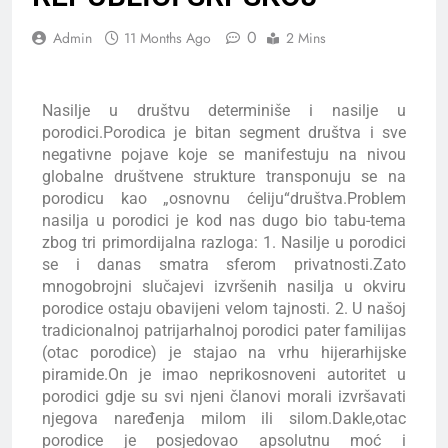
0
Admin
11 Months Ago
2 Mins
Nasilje u društvu determiniše i nasilje u
porodici.Porodica je bitan segment društva i sve
negativne pojave koje se manifestuju na nivou
globalne društvene strukture transponuju se na
porodicu kao „osnovnu ćeliju“društva.Problem
nasilja u porodici je kod nas dugo bio tabu-tema
zbog tri primordijalna razloga: 1. Nasilje u porodici
se i danas smatra sferom privatnosti.Zato
mnogobrojni slučajevi izvršenih nasilja u okviru
porodice ostaju obavijeni velom tajnosti. 2. U našoj
tradicionalnoj patrijarhalnoj porodici pater familijas
(otac porodice) je stajao na vrhu hijerarhijske
piramide.On je imao neprikosnoveni autoritet u
porodici gdje su svi njeni članovi morali izvršavati
njegova naređenja milom ili silom.Dakle,otac
porodice je posjedovao apsolutnu moć i