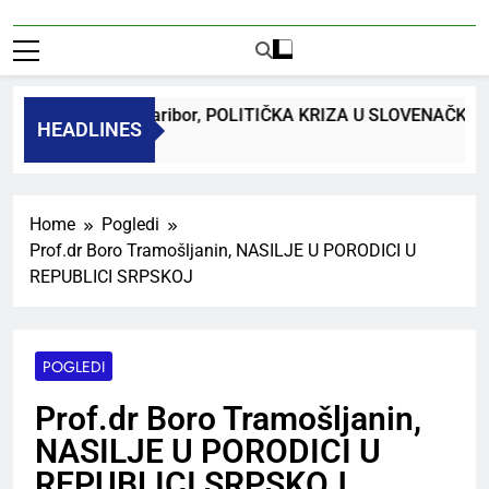
dr. Bojan Macuh, Maribor, POLITIČKA KRIZA U SLOVENAČKO
HEADLINES
Ago
Home
Pogledi
Prof.dr Boro Tramošljanin, NASILJE U PORODICI U
REPUBLICI SRPSKOJ
POGLEDI
Prof.dr Boro Tramošljanin,
NASILJE U PORODICI U
REPUBLICI SRPSKOJ