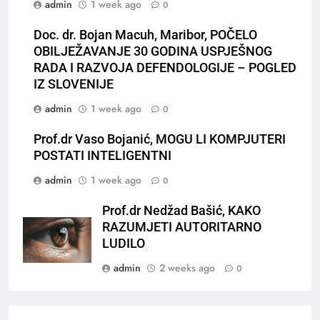
admin
1 week ago
0
Doc. dr. Bojan Macuh, Maribor, POČELO
OBILJEŽAVANJE 30 GODINA USPJEŠNOG
RADA I RAZVOJA DEFENDOLOGIJE – POGLED
IZ SLOVENIJE
admin
1 week ago
0
Prof.dr Vaso Bojanić, MOGU LI KOMPJUTERI
POSTATI INTELIGENTNI
admin
1 week ago
0
Prof.dr Nedžad Bašić, KAKO
RAZUMJETI AUTORITARNO
LUDILO
admin
2 weeks ago
0