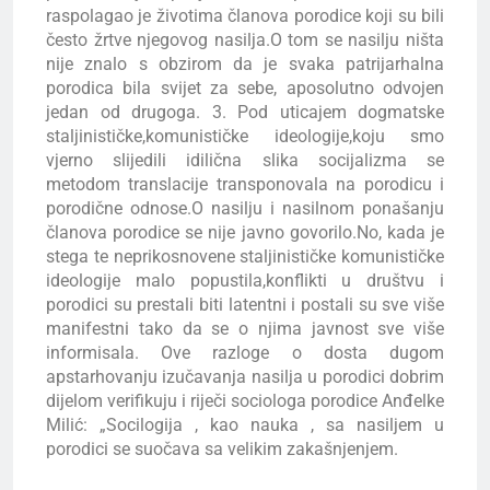
raspolagao je životima članova porodice koji su bili
često žrtve njegovog nasilja.O tom se nasilju ništa
nije znalo s obzirom da je svaka patrijarhalna
porodica bila svijet za sebe, aposolutno odvojen
jedan od drugoga. 3. Pod uticajem dogmatske
staljinističke,komunističke ideologije,koju smo
vjerno slijedili idilična slika socijalizma se
metodom translacije transponovala na porodicu i
porodične odnose.O nasilju i nasilnom ponašanju
članova porodice se nije javno govorilo.No, kada je
stega te neprikosnovene staljinističke komunističke
ideologije malo popustila,konflikti u društvu i
porodici su prestali biti latentni i postali su sve više
manifestni tako da se o njima javnost sve više
informisala. Ove razloge o dosta dugom
apstarhovanju izučavanja nasilja u porodici dobrim
dijelom verifikuju i riječi sociologa porodice Anđelke
Milić: „Socilogija , kao nauka , sa nasiljem u
porodici se suočava sa velikim zakašnjenjem.