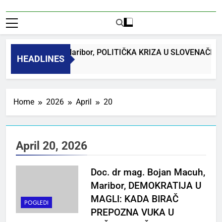
 dr. Bojan Macuh, Maribor, POLITIČKA KRIZA U SLOVENAČK
HEADLINES
k Ago
Home
2026
April
20
April 20, 2026
Doc. dr mag. Bojan Macuh,
Maribor, DEMOKRATIJA U
MAGLI: KADA BIRAČ
POGLEDI
PREPOZNA VUKA U