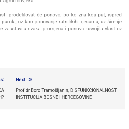
afragmu čovjeka.
asti prodefilovat će ponovo, po ko zna koji put, ispred
ih parola, uz komponovanje ratničkih pjesama, uz širenje
i se zaustavila svaka promjena i ponovo osvojila vlast uz
s:
Next:
KA
Prof.dr Boro Tramošljanin, DISFUNKCIONALNOST
H?
INSTITUCIJA BOSNE I HERCEGOVINE