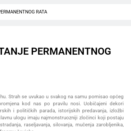
JE PERMANENTNOG RATA
, STANJE PERMANENTNOG
mahu. Strah se uvukao u svakog na samu pomisao općeg
 promjena kod nas po pravilu nosi. Uobičajeni dekori
rskih i političkih parada, istorijskih predavanja, izložbi
glavnu ulogu imaju najmonstruozniji zločinci koji postaju
 stradanja, raseljavanja, silovanja, mučenja zarobljenika,