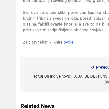
bombardovanja civilnog stanovništva, grče dij
Sve ove stravične slike perverzne ljudske str
brojnih tribina i svečanih loža, pored ispisan
glasina, falcifikovanje istorije, a sve to da b
prikrivanje mizerije življenja običnog čovjeka.
Za čitav tekst, kliknite
ovdje.
Previou
Prof.dr Duško Vejnović, KUDA IDE DEJTONS
Bi
Related News