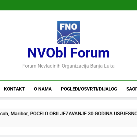
NVObl Forum
Forum Nevladinih Organizacija Banja Luka
KONTAKT
O NAMA
POGLEDI/OSVRTI/DIJALOG
SAO
ribor, POČELO OBILJEŽAVANJE 30 GODINA USPJEŠNOG RADA 