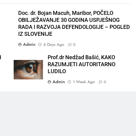
Doc. dr. Bojan Macuh, Maribor, POČELO
OBILJEŽAVANJE 30 GODINA USPJEŠNOG
RADA I RAZVOJA DEFENDOLOGIJE – POGLED
IZ SLOVENIJE
Admin
6 Days Ago
0
I
Prof.dr Nedžad Bašić, KAKO
RAZUMJETI AUTORITARNO
LUDILO
Admin
1 Week Ago
0