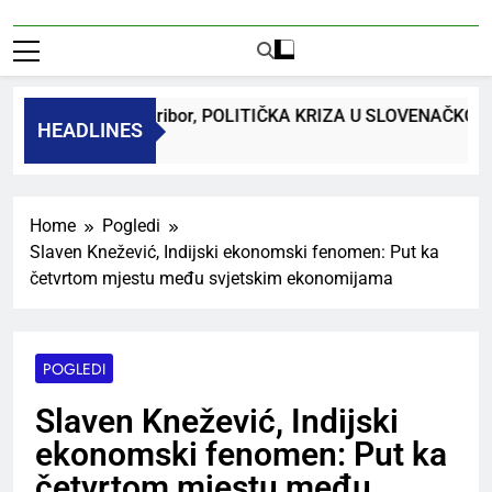
r. Bojan Macuh, Maribor, POLITIČKA KRIZA U SLOVENAČKO
HEADLINES
go
Home
Pogledi
Slaven Knežević, Indijski ekonomski fenomen: Put ka
četvrtom mjestu među svjetskim ekonomijama
POGLEDI
Slaven Knežević, Indijski
ekonomski fenomen: Put ka
četvrtom mjestu među