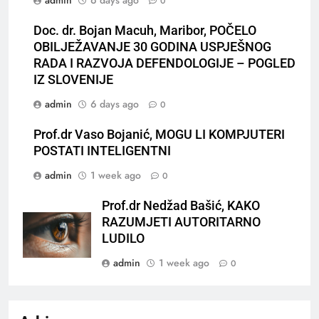
admin
6 days ago
0
Doc. dr. Bojan Macuh, Maribor, POČELO
OBILJEŽAVANJE 30 GODINA USPJEŠNOG
RADA I RAZVOJA DEFENDOLOGIJE – POGLED
IZ SLOVENIJE
admin
6 days ago
0
Prof.dr Vaso Bojanić, MOGU LI KOMPJUTERI
POSTATI INTELIGENTNI
admin
1 week ago
0
Prof.dr Nedžad Bašić, KAKO
RAZUMJETI AUTORITARNO
LUDILO
admin
1 week ago
0