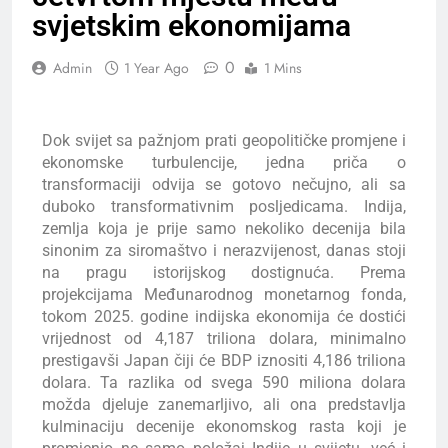
svjetskim ekonomijama
0
Admin
1 Year Ago
1 Mins
Dok svijet sa pažnjom prati geopolitičke promjene i
ekonomske turbulencije, jedna priča o
transformaciji odvija se gotovo nečujno, ali sa
duboko transformativnim posljedicama. Indija,
zemlja koja je prije samo nekoliko decenija bila
sinonim za siromaštvo i nerazvijenost, danas stoji
na pragu istorijskog dostignuća. Prema
projekcijama Međunarodnog monetarnog fonda,
tokom 2025. godine indijska ekonomija će dostići
vrijednost od 4,187 triliona dolara, minimalno
prestigavši Japan čiji će BDP iznositi 4,186 triliona
dolara. Ta razlika od svega 590 miliona dolara
možda djeluje zanemarljivo, ali ona predstavlja
kulminaciju decenije ekonomskog rasta koji je