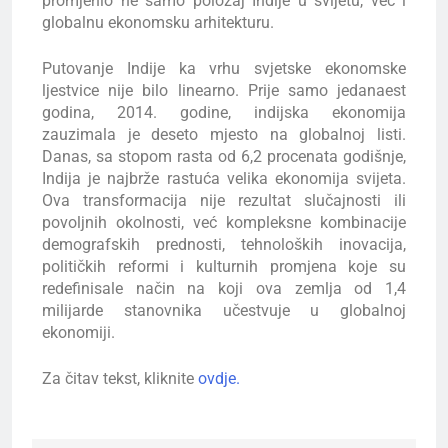
promjenio ne samo položaj Indije u svijetu, već i
globalnu ekonomsku arhitekturu.
Putovanje Indije ka vrhu svjetske ekonomske
ljestvice nije bilo linearno. Prije samo jedanaest
godina, 2014. godine, indijska ekonomija
zauzimala je deseto mjesto na globalnoj listi.
Danas, sa stopom rasta od 6,2 procenata godišnje,
Indija je najbrže rastuća velika ekonomija svijeta.
Ova transformacija nije rezultat slučajnosti ili
povoljnih okolnosti, već kompleksne kombinacije
demografskih prednosti, tehnoloških inovacija,
političkih reformi i kulturnih promjena koje su
redefinisale način na koji ova zemlja od 1,4
milijarde stanovnika učestvuje u globalnoj
ekonomiji.
Za čitav tekst, kliknite
ovdje.