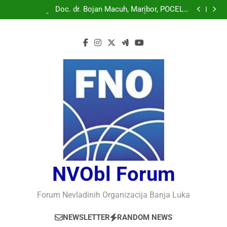
Doc. dr. Bojan Macuh, Maribor, POLITIČKA KRIZA U
SLOVENAČKOM PARLAMENTU
Doc. dr. Bojan Macuh, Maribor, POČELO
OBILJEŽAVANJE 30 GODINA USPJEŠNOG RADA I
Prof.dr Vaso Bojanić, MOGU LI KOMPJUTERI POSTATI
RAZVOJA DEFENDOLOGIJE – POGLED IZ SLOVENIJE
INTELIGENTNI
Prof.dr Nedžad Bašić, KAKO RAZUMJETI
AUTORITARNO LUDILO
Doc. dr. Bojan Macuh, Maribor, POLITIČKA KRIZA U
SLOVENAČKOM PARLAMENTU
Doc. dr. Bojan Macuh, Maribor, POČELO
OBILJEŽAVANJE 30 GODINA USPJEŠNOG RADA I
Prof.dr Vaso Bojanić, MOGU LI KOMPJUTERI POSTATI
RAZVOJA DEFENDOLOGIJE – POGLED IZ SLOVENIJE
INTELIGENTNI
Prof.dr Nedžad Bašić, KAKO RAZUMJETI
AUTORITARNO LUDILO
NVObl Forum
Forum Nevladinih Organizacija Banja Luka
NEWSLETTER
RANDOM NEWS