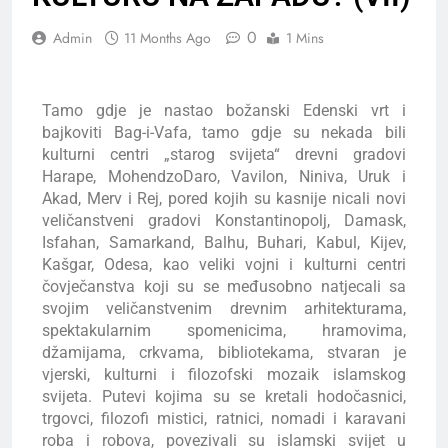
0
Admin
11 Months Ago
1 Mins
Tamo gdje je nastao božanski Edenski vrt i
bajkoviti Bag-i-Vafa, tamo gdje su nekada bili
kulturni centri „starog svijeta“ drevni gradovi
Harape, MohendzoDaro, Vavilon, Niniva, Uruk i
Akad, Merv i Rej, pored kojih su kasnije nicali novi
veličanstveni gradovi Konstantinopolj, Damask,
Isfahan, Samarkand, Balhu, Buhari, Kabul, Kijev,
Kašgar, Odesa, kao veliki vojni i kulturni centri
čovječanstva koji su se međusobno natjecali sa
svojim veličanstvenim drevnim arhitekturama,
spektakularnim spomenicima, hramovima,
džamijama, crkvama, bibliotekama, stvaran je
vjerski, kulturni i filozofski mozaik islamskog
svijeta. Putevi kojima su se kretali hodočasnici,
trgovci, filozofi mistici, ratnici, nomadi i karavani
roba i robova, povezivali su islamski svijet u