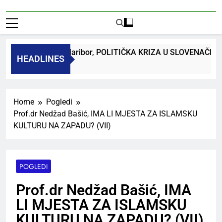
dr. Bojan Macuh, Maribor, POLITIČKA KRIZA U SLOVENAČK
HEADLINES
 Ago
Home
Pogledi
Prof.dr Nedžad Bašić, IMA LI MJESTA ZA ISLAMSKU
KULTURU NA ZAPADU? (VII)
POGLEDI
Prof.dr Nedžad Bašić, IMA
LI MJESTA ZA ISLAMSKU
KULTURU NA ZAPADU? (VII)