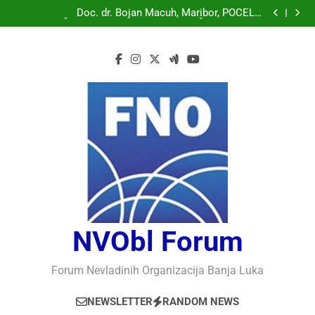
Doc. dr. Bojan Macuh, Maribor, POLITIČKA KRIZA U
SLOVENAČKOM PARLAMENTU
Doc. dr. Bojan Macuh, Maribor, POČELO
OBILJEŽAVANJE 30 GODINA USPJEŠNOG RADA I
Prof.dr Vaso Bojanić, MOGU LI KOMPJUTERI POSTATI
RAZVOJA DEFENDOLOGIJE – POGLED IZ SLOVENIJE
INTELIGENTNI
Prof.dr Nedžad Bašić, KAKO RAZUMJETI
AUTORITARNO LUDILO
Doc. dr. Bojan Macuh, Maribor, POLITIČKA KRIZA U
SLOVENAČKOM PARLAMENTU
Doc. dr. Bojan Macuh, Maribor, POČELO
OBILJEŽAVANJE 30 GODINA USPJEŠNOG RADA I
Prof.dr Vaso Bojanić, MOGU LI KOMPJUTERI POSTATI
RAZVOJA DEFENDOLOGIJE – POGLED IZ SLOVENIJE
INTELIGENTNI
Prof.dr Nedžad Bašić, KAKO RAZUMJETI
AUTORITARNO LUDILO
NVObl Forum
Forum Nevladinih Organizacija Banja Luka
NEWSLETTER
RANDOM NEWS