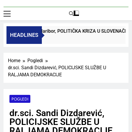
dr. Bojan Macuh, Maribor, POLITIČKA KRIZA U SLOVENAČK
HEADLINES
 Ago
Home
Pogledi
dr.sci. Sandi Dizdarević, POLICIJSKE SLUŽBE U
RALJAMA DEMOKRACIJE
POGLEDI
dr.sci. Sandi Dizdarević,
POLICIJSKE SLUŽBE U
RALJAMA DEMOKRACIJE