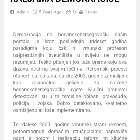
0
Admin
5 Years Ago
1 Mins
Demokracija na bosanskohercegovački način
postala je kroz posljednjih trideset godina
paradigma koju čak ni vrhunski profesori
najprestižnijih sveučilišta u svijetu ne mogu
razumijeti. Teško pitanje i još teže breme koju ova
država nosi na svojim leđima. Reformski procesi
otpočeli su još tada, daleke 2003. godine zamišljeni
kao racionalno rješenje za složene
bosanskohercegovačke uvjete. Ključni problemi
detektovani su u tri temeljne oblasti: pravosuđe,
policija i vojska. Dobro detektovano, kvalitetno
osmišljeno ali loše implementirano.
Te, daleke 2003. godine vrhunski strani eksperti,
potpomognuti domaćim stručnjacima napraviše
nacrt, a potom i realizaciju reformi tri ključne