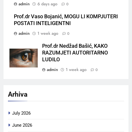
admin
6 days ago
0
Prof.dr Vaso Bojanić, MOGU LI KOMPJUTERI
POSTATI INTELIGENTNI
admin
1 week ago
0
Prof.dr Nedžad Bašić, KAKO
RAZUMJETI AUTORITARNO
LUDILO
admin
1 week ago
0
Arhiva
July 2026
June 2026