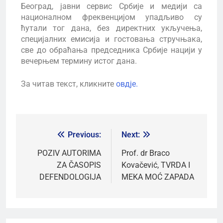
Београд, јавни сервис Србије и медији са
националном фреквенцијом упадљиво су
ћутали тог дана, без директних укључења,
специјалних емисија и гостовања стручњака,
све до обраћања председника Србије нацији у
вечерњем термину истог дана.
За читав текст, кликните
овдје.
Previous:
Next:
POZIV AUTORIMA
Prof. dr Braco
ZA ČASOPIS
Kovačević, TVRDA I
DEFENDOLOGIJA
MEKA MOĆ ZAPADA