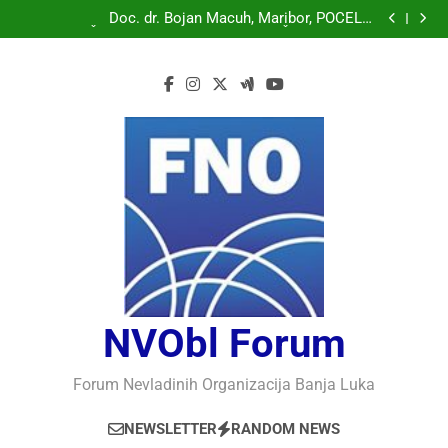
Doc. dr. Bojan Macuh, Maribor, POLITIČKA KRIZA U
SLOVENAČKOM PARLAMENTU
Doc. dr. Bojan Macuh, Maribor, POČELO
OBILJEŽAVANJE 30 GODINA USPJEŠNOG RADA I
Prof.dr Vaso Bojanić, MOGU LI KOMPJUTERI POSTATI
RAZVOJA DEFENDOLOGIJE – POGLED IZ SLOVENIJE
INTELIGENTNI
Prof.dr Nedžad Bašić, KAKO RAZUMJETI
AUTORITARNO LUDILO
Doc. dr. Bojan Macuh, Maribor, POLITIČKA KRIZA U
SLOVENAČKOM PARLAMENTU
Doc. dr. Bojan Macuh, Maribor, POČELO
OBILJEŽAVANJE 30 GODINA USPJEŠNOG RADA I
Prof.dr Vaso Bojanić, MOGU LI KOMPJUTERI POSTATI
RAZVOJA DEFENDOLOGIJE – POGLED IZ SLOVENIJE
INTELIGENTNI
Prof.dr Nedžad Bašić, KAKO RAZUMJETI
AUTORITARNO LUDILO
NVObl Forum
Forum Nevladinih Organizacija Banja Luka
NEWSLETTER
RANDOM NEWS