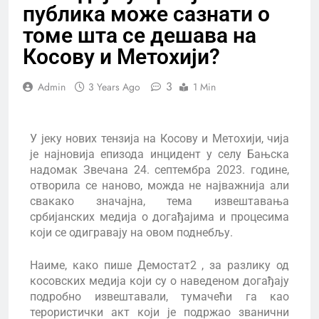
публика може сазнати о
томе шта се дешава на
Косову и Метохији?
3
Admin
3 Years Ago
1 Min
У јеку нових тензија на Косову и Метохији, чија
је најновија епизода инцидент у селу Бањска
надомак Звечана 24. септембра 2023. године,
отворила се наново, можда не најважнија али
свакако значајна, тема извештавања
србијанских медија о догађајима и процесима
који се одигравају на овом поднебљу.
Наиме, како пише Демостат2 , за разлику од
косовских медија који су о наведеном догађају
подробно извештавали, тумачећи га као
терористички акт који је подржао званични