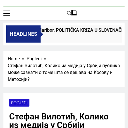
 dr. Bojan Macuh, Maribor, POLITIČKA KRIZA U SLOVENAČK
HEADLINES
 Ago
Home
Pogledi
Стефан Вилотић, Колико из медија у Србији публика
може сазнати о томе шта се дешава на Косову и
Метохији?
POGLEDI
Стефан Вилотић, Колико
из медија у Србији