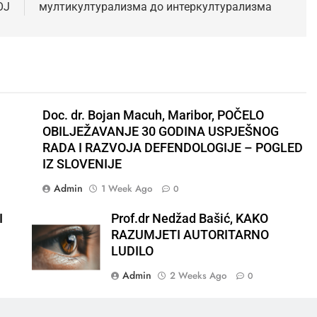
OJ
мултикултурализма до интеркултурализма
Doc. dr. Bojan Macuh, Maribor, POČELO
OBILJEŽAVANJE 30 GODINA USPJEŠNOG
RADA I RAZVOJA DEFENDOLOGIJE – POGLED
IZ SLOVENIJE
Admin
1 Week Ago
0
I
Prof.dr Nedžad Bašić, KAKO
RAZUMJETI AUTORITARNO
LUDILO
Admin
2 Weeks Ago
0