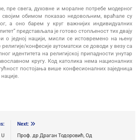
е, пре свега, духовне и моралне потребе модерног
н” својим обимом показао недовољним, враћале су
ног, а оно барем у круг важнијих индивидуалних
литет” представљала је готово стопљеност тих двају
и о једној нацији, мисли се истовремено на њену
 религије/конфесије аутоматски се доводи у везу са
ог идентитета на религијској припадности унутар
равославном кругу. Код католика нема националних
огућност постојања више конфесионалних заједница
 нације.
s:
Next:
 U
Проф. др Драган Тодоровић, Од