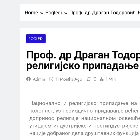
Home
Pogledi
Проф. др Драган Тодоровић, 
POGLEDI
Проф. др Драган Тодо
религијско припадање
0
Admin
11 Months Ago
1 Min
Национално и религијско припадање на Б
колоплет, уз периодично придавање већег 
допринос религије националном освешће
утицајем индустријске и постиндустријск
нације добраног дела друштвених функција 