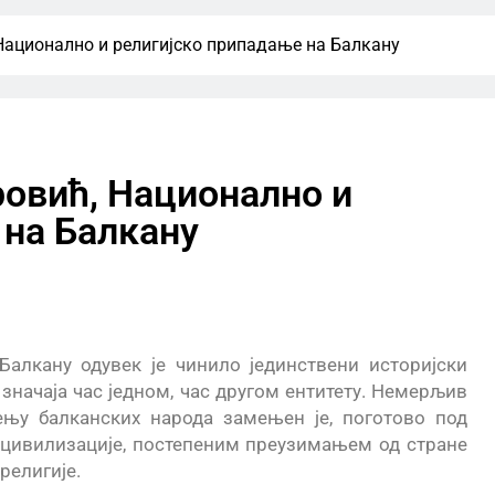
Национално и религијско припадање на Балкану
ровић, Национално и
 на Балкану
алкану одувек је чинило јединствени историјски
значаја час једном, час другом ентитету. Немерљив
њу балканских народа замењен је, поготово под
е цивилизације, постепеним преузимањем од стране
религије.