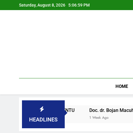
Saturday, August 8, 2026
5:07:00 PM
HOME
OVENAČKOM PARLAMENTU
Doc. dr. Bojan Macuh, Marib
1 Week Ago
HEADLINES