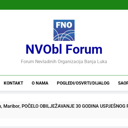
NVObl Forum
Forum Nevladinih Organizacija Banja Luka
KONTAKT
O NAMA
POGLEDI/OSVRTI/DIJALOG
SAO
or, POČELO OBILJEŽAVANJE 30 GODINA USPJEŠNOG RADA I R