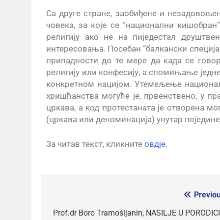
Са друге стране, заобиђене и незадовољен
човека, за које се “национални кишобра
религију ако не на пиједестал друштве
интересовања. Посебан “балкански специја
припадности до те мере да када се говор
религију или конфесију, а спомињање једне
конкретном нацијом. Утемељење националн
хришћанства могуће је, првенствено, у п
цркава, а код протестаната је отворена м
(цркава или деноминација) унутар поједине
За читав текст, кликните
овдје.
Previou
Prof.dr Boro Tramošljanin, NASILJE U PORODICI